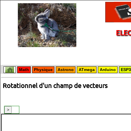
ELE
Math
Physique
Astrono
ATmega
Arduino
ESP3
Rotationnel d'un champ de vecteurs