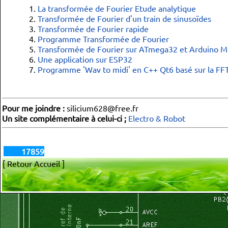
    segment_trace 
=
new
 QGraphicsLineItem
(
0
, offset_y, 
102
La transformée de Fourier Etude analytique
    segment_trace
-
>
setPen
(
couleur_ligne
)
;
    groupe_trace
-
>
addToGroup
(
segment_trace
)
;
Transformée de Fourier d'un train de sinusoïdes
Transformée de Fourier rapide
int
 n
;
float
 x, y, memo_x, memo_y
;
Programme Transformée de Fourier
    x
=
0
;
    y
=
offset_y
;
Transformée de Fourier sur ATmega32 et Arduino 
for
(
n
=
0
;
 n
<
511
;
 n
++
)
Une application sur ESP32
{
        memo_x 
=
 x
;
Programme 'Wav to midi' en C++ Qt6 basé sur la FF
        memo_y 
=
 y
;
        x 
=
2
*
 n
;
        y 
=
 offset_y 
-
 tableau_out
[
n
]
;
        segment_trace 
=
new
 QGraphicsLineItem
(
memo_x ,memo
        segment_trace
-
>
setPen
(
pen_trace
)
;
Pour me joindre :
silicium628@free.fr
        groupe_trace
-
>
addToGroup
(
segment_trace
)
;
}
Un site complémentaire à celui-ci ;
Electro & Robot
}
void
 MainWindow
::
remplit_tableau_echantillons
(
)
17859
{
// création du signal à analyser
[ Retour Accueil ]
int
 n
;
float
 x
;
    Te 
=
1.0
/
 frq_echantillonnage
;
for
(
n
=
0
;
 n 
<
 nb_ech
;
 n
++
)
// nb d'échantillons
{
        x
=
cos
(
2
*
 M_PI 
*
 frequence 
*
 n 
*
 Te
)
;
if
(
hamming
)
{
 x 
=
 x 
*
(
1
-
cos
(
2
*
 M_PI 
*
 n 
/
 nb_e
        tableau_signal
[
n
]
=
 x
;
}