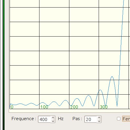
MainWindow
::
~MainWindow
(
)
{
}
void
 MainWindow
::
tracer_graduations
(
)
{
float
 i,x,y
;
float
 nb_grad_max
;
float
 intervalle
;
// séparant les graduations
float
 fi
;
    QString sti
;
    rectangle 
=
new
 QGraphicsRectItem
(
0
,
0
, 
1023
, 
600
)
;
    rectangle
-
>
setPen
(
couleur_ligne
)
;
    groupe_trace
-
>
addToGroup
(
rectangle
)
;
// lignes verticales
/*
 ici calcul de l'intervalle (en pixels) qui correspond exa
    intervalle = 82;
    fi = x * frq_echantillonnage  / (nb_ech  * 2  * pas_ba
    fi = 100;
    x * frq_echantillonnage  / (nb_ech  * 2  * pas_balayag
    intervalle = 100.0 * nb_ech  * 2.0  * pas_balayage  / 
*/
    intervalle 
=
100.0
*
 nb_ech  
*
2.0
*
 pas_balayage  
/
    nb_grad_max 
=
1023
/
 intervalle
;
for
(
i
=
0
;
 i
<=
nb_grad_max
;
 i
++
)
{
        x 
=
 intervalle 
*
 i
;
        ligne1 
=
new
 QGraphicsLineItem
(
x, 
0
, x, 
600
)
;
        ligne1
-
>
setPen
(
pen_reticule
)
;