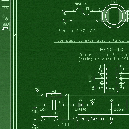
}
}
        tableau_out
[
k
]
=
4
*
sqrt
(
S1
*
S1 
+
 S2
*
S2
)
;
}
}
void
 MainWindow
::
on_btn2_clicked
(
)
{
   remplit_tableau_echantillons
(
)
;
   calcul_fourier
(
)
;
   tracer_tableau_valeurs
(
)
;
}
void
 MainWindow
::
on_spinBox_pas_valueChanged
(
int
 arg1
)
{
    QString st1
;
    pas_balayage 
=
 arg1
;
    st1.
setNum
(
pas_balayage
)
;
// conversion num -> txt
    calcul_tableaux_sin_cos
(
)
;
    calcul_fourier
(
)
;
    effacer_graduation
(
)
;
    effacer_trace
(
)
;
    tracer_graduations
(
)
;
    tracer_tableau_valeurs
(
)
;
}
void
 MainWindow
::
on_spinBox_frq_valueChanged
(
int
 arg1
)
{
    frequence 
=
 arg1
;
    remplit_tableau_echantillons
(
)
;