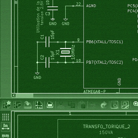
}
void
 MainWindow
::
calcul_tableaux_sin_cos
(
)
{
int
 m
;
float
 x
;
for
(
m
=
0
;
 m
<
65536
;
 m
++
)
{
        x
=
2
*
 M_PI 
*
 m 
/
(
pas_balayage 
*
 nb_ech
)
;
// la co
        tableau_cos
[
m
]
=
cos
(
x
)
;
        tableau_sin
[
m
]
=
sin
(
x
)
;
}
}
void
 MainWindow
::
calcul_fourier
(
)
{
int
 n, k, m
;
float
 S1, S2
;
float
 y1, y2
;
for
(
k
=
1
;
 k
<
k_max
;
 k
++
)
{
        S1
=
0
;
        S2
=
0
;
for
(
n
=
0
;
 n 
<
 nb_ech
;
 n
++
)
{
            m
=
n
*
k
;
if
(
m
<
65536
)
{
                y1
=
 tableau_signal
[
n
]
*
 tableau_cos
[
m
]
;
                S1
+=
 y1
;
                y2
=
 tableau_signal
[
n
]
*
 tableau_sin
[
m
]
;
                S2
+=
 y2
;