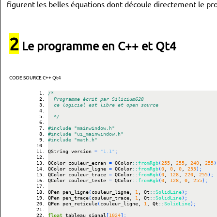
figurent les belles équations dont découle directement le p
2
Le programme en C++ et Qt4
CODE SOURCE C++ Qt4
/*
  Programme écrit par Silicium628
  ce logiciel est libre et open source
  */
#include "mainwindow.h"
#include "ui_mainwindow.h"
#include "math.h"
QString version 
=
"1.1"
;
QColor couleur_ecran 
=
 QColor
::
fromRgb
(
255
, 
255
, 
240
, 
255
)
QColor couleur_ligne 
=
 QColor
::
fromRgb
(
0
, 
0
, 
0
, 
255
)
;
QColor couleur_trace 
=
 QColor
::
fromRgb
(
0
, 
128
, 
220
, 
255
)
;
QColor couleur_texte 
=
 QColor
::
fromRgb
(
0
, 
128
, 
0
, 
255
)
;
QPen pen_ligne
(
couleur_ligne, 
1
, Qt
::
SolidLine
)
;
QPen pen_trace
(
couleur_trace, 
1
, Qt
::
SolidLine
)
;
QPen pen_reticule
(
couleur_ligne, 
1
, Qt
::
SolidLine
)
;
float
 tableau_signal
[
1024
]
;