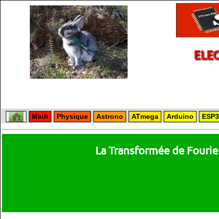
ELE
Math
Physique
Astrono
ATmega
Arduino
ESP3
La Transformée de Fourie