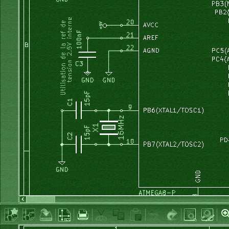
    calcul_fourier
(
)
;
    effacer_graduation
(
)
;
    effacer_trace
(
)
;
    tracer_graduations
(
)
;
    tracer_tableau_valeurs
(
)
;
}
void
 MainWindow
::
on_checkBox1_toggled
(
bool
 checked
)
{
if
(
checked
)
{
hamming 
=
true
;
}
else
{
hamming 
=
false
;
}
    remplit_tableau_echantillons
(
)
;
    calcul_fourier
(
)
;
    effacer_graduation
(
)
;
    effacer_trace
(
)
;
    tracer_graduations
(
)
;
    tracer_tableau_valeurs
(
)
;
}