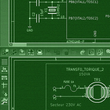
if
(
boutons_I 
==
0b00110000
)
{
I_max 
=
1000
;
}
}
void
 out_V
(
)
{
		valeur16b 
=
220
+
 consigne_V 
*
94
;
		OCR1A 
=
 valeur16b 
/
32
;
// fixe le rapport cyclique du
		affiche_consigne_V
(
)
;
}
void
 test_codeur_rot
(
)
{
// pour test des états (diffèrent suivant modèles) du code
// le mien est toujours à 11 en position stable
// dans le sens CW il fait 11->01->00->10->11
	lcd_clrscr
(
)
;
while
(
1
)
{
		code_rot 
=
 PIND 
&
0b00000011
;
		lcd_gotoxy
(
0
,
0
)
;
		lcd_aff_bin 
(
code_rot, 
2
)
;
		_delay_ms
(
10
)
;
}
}
void
 lit_codeur_rot
(
)
{
int
 p
;
uint8_t
 fine 
=
0
;
uint8_t
 mult 
=
10
;