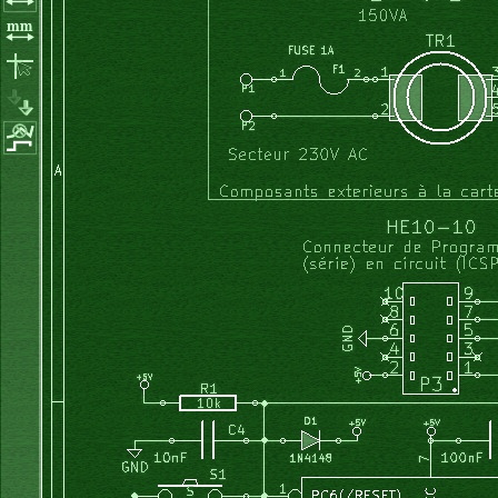
// ici la tension de sortie est maintenue = 0
// le courant est donc nul. Toutefois la mesure du coura
// on va donc l'annuler logiciellement (auto setup)	
	offset_I 
=
0
;
	acqui_courant
(
)
;
	_delay_ms
(
200
)
;
	offset_I 
=
 mesure_I
;
	consigne_V 
=
50
;
// -> 5.0V
	out_V
(
)
;
//	affiche_valeur_I(mesure_I);
//	affiche_offset_I(offset_I);
//test_codeur_rot(); // pour test des états (diffèrent s
while
(
1
)
{
		lit_codeur_rot
(
)
;
		lit_boutons_I
(
)
;
//	acqui_tension();
		compteur1
++;
if
(
compteur1 
>=
60000
)
{
			memo1_I 
=
 valeur_I
;
			acqui_courant
(
)
;
if
(
offset_I 
>
 mesure_I
)
{
valeur_I 
=
 offset_I 
-
 mesu
			valeur_I 
*=
15
;
			valeur_I 
+=
 memo1_I
;