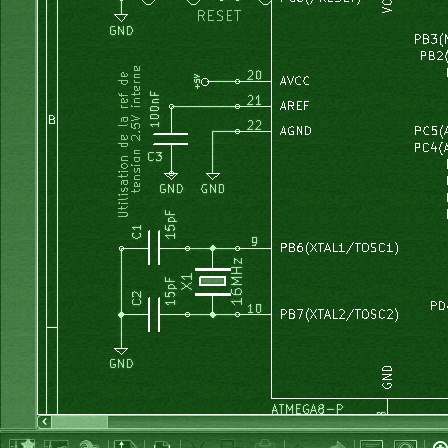
			valeur_I 
/=
2
;
			affiche_valeur_I
(
valeur_I
)
;
//affiche_offset_I(offset_I);
//lcd_gotoxy_clrEOL (0, 1);
//lcd_aff_nb (valeur16b, 5, 0);
			compteur1
=
0
;
}
		_delay_us
(
10
)
;
}
}