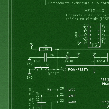
	memo_code_rot 
=
 code_rot
;
  code_rot 
=
 PIND 
&
0b00000011
;
  fine 
=
 PIND 
&
0b00000100
;
if
(
fine 
==
0b00000100
)
{
 mult 
=
10
;
}
else
{
 mult 
=
1
;
}
if
(
code_rot 
!
=
 memo_code_rot
)
{
if
(
(
memo_code_rot 
==
0b11
)
&
(
code_rot 
==
0b01
)
)
{
 et
if
(
(
etat
==
1
)
&
(
code_rot 
==
0b00
)
)
{
 etat
=
2
;
 p
=
0
;
}
if
(
(
etat
==
2
)
&
(
code_rot 
==
0b10
)
)
{
 etat
=
3
;
 p
=
0
;
}
if
(
(
etat
==
3
)
&
(
code_rot 
==
0b11
)
)
{
 etat
=
4
;
  p
=+
1
;
}
if
(
(
memo_code_rot 
==
0b11
)
&
(
code_rot 
==
0b10
)
)
{
 et
if
(
(
etat
==
5
)
&
(
code_rot 
==
0b00
)
)
{
 etat
=
6
;
 p
=
0
;
}
if
(
(
etat
==
6
)
&
(
code_rot 
==
0b01
)
)
{
 etat
=
7
;
 p
=
0
;
}
if
(
(
etat
==
7
)
&
(
code_rot 
==
0b11
)
)
{
 etat
=
8
;
  p
=
-
1
;
}
if
(
(
etat
==
4
)
||
(
etat 
==
8
)
)
{
			consigne_V 
+=
(
p 
*
 mult
)
;
 p
=
0
;
 etat 
=
0
;
if
(
consigne_V 
<
0
)
{
consigne_V 
=
0
;
}
if
(
consigne_V 
>
210
)
{
consigne_V 
=
0
;
}
if
(
consigne_V 
>
200
)
{
consigne_V 
=
200
;
}
			out_V
(
)
;
}
		lcd_gotoxy
(
12
,
0
)
;
		lcd_aff_nb 
(
etat, 
2
, 
0
)
;
if
(
etat 
>
8
)
{
etat 
=
8
;
}
// pour éviter de se retrouv
		_delay_ms
(
10
)
;
}
}
/*