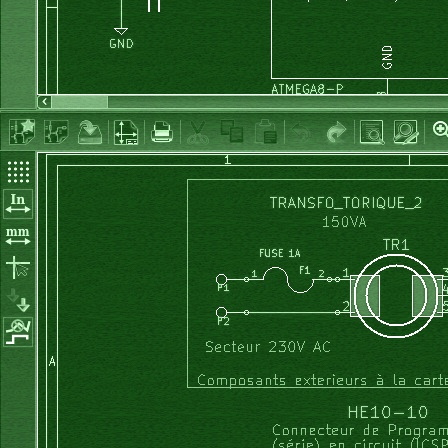
}
void
 affiche_consigne_I
(
void
)
{
uint16_t
 i_A
;
		i_A 
=
 I_max 
/
1000
;
		lcd_gotoxy_clrEOL 
(
6
,
0
)
;
		lcd_puts
(
"Imax="
)
;
		lcd_aff_nb
(
i_A, 
1
, 
0
)
;
		lcd_puts
(
"A"
)
;
		lcd_gotoxy
(
pos_curseur,
0
)
;
}
/*
void affiche_consigne_V(void)
{
	uint8_t c, i, p;
	lcd_gotoxy_clrEOL (0,0);
	for (i=0; i<=2; i++)
	{
		p=2-i;
		c=48+digits_consigne_V[p];
		if ((p==2) & digits_consigne_V[p] ==0 ) 
		{
			lcd_putc(' '); // n'affiche pas le premier 0 non si
		} 
		else {lcd_putc(c); }
		if (p==1) {lcd_putc('.');} 
	} 
	lcd_puts("V");
	pos_curseur =2-pos;
	if (pos_curseur>1) {pos_curseur++;}