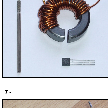
}
void
 init_variables
(
void
)
{
	consigne_V
=
0
;
	offset_I 
=
0
;
	memo1_I
=
0
;
	memo2_I
=
0
;
	memo3_I
=
0
;
	memo4_I
=
0
;
	valeur_rot
=
100
;
}
void
 lcd_gotoxy_clrEOL 
(
int
 x, 
int
 y
)
// place le curseur en x,y et efface jusqu'a la fin de la 
{
lcd_gotoxy
(
x, y
)
;
uint8_t
 i
;
for
(
i
=
x
;
 i
<
20
;
 i
++
)
{
 lcd_puts
(
" "
)
;
}
lcd_gotoxy
(
x, y
)
;
}
void
 lcd_aff_nb 
(
uint16_t
 valeur, 
uint8_t
 nb_chiffres, 
uin
7 -
{
//affiche un nombre en representation decimale
unsigned
char
 r 
;
char
 tbl
[
7
]
;
uint8_t
 i
;