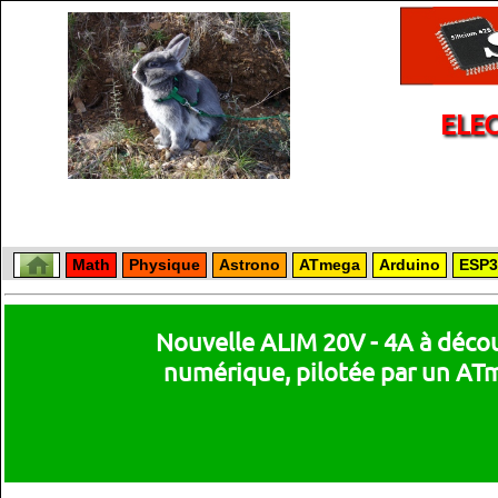
ELE
Math
Physique
Astrono
ATmega
Arduino
ESP3
Nouvelle ALIM 20V - 4A à déco
numérique, pilotée par un AT