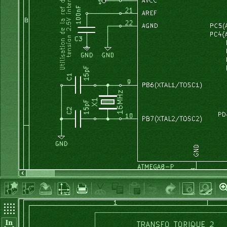
		}
		calcul_consigne_V();
		affiche_consigne_V();
	}
	while ( (PIND & 0b
}
*/
int
 main 
(
void
)
{
	init_variables
(
)
;
	init_ports
(
)
;
	InitADC
(
)
;
// InitINTs();  non utilisees
	InitPWM
(
)
;
//OCR1A = 65535;
	lcd_init
(
LCD_DISP_ON_CURSOR
)
;
	lcd_clrscr
(
)
;
	lcd_home
(
)
;
	lcd_puts
(
"ALIM 20V"
)
;
	lcd_gotoxy
(
0
,
1
)
;
	lcd_puts
(
"version "
)
;
	lcd_puts
(
version
)
;
	_delay_ms
(
1000
)
;
	lcd_clrscr
(
)
;
	consigne_V 
=
0
;
	affiche_consigne_V
(
)
;
	_delay_ms
(
500
)
;