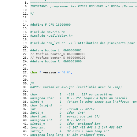
==========================================================
IMPORTANT: programmer les FUSES BODLEVEL et BODEN (Brown o
*/
#define F_CPU 16000000
#include <avr/io.h>
#include <util/delay.h>
#include "dm_lcd.c"  // l'attribution des pins/ports pour 
#define bouton_L	0b00000001
// #define bouton_U	0b00000010
// #define bouton_D	0b00000100
#define bouton_R	0b00001000
char
*
 version 
=
"6.6"
;
/*
RAPPEL variables avr-gcc (vérifiable avec le .map)
char						1   -128 .. 127 ou caractères
unsigned char		1  	0 .. 255 (equiv à byte du pascal)
uint8_t					1		(c'est la même chose que l'affreux
char toto[n]		n
int							2  	-32768 .. 32767	
int16_t					2		idem 'int'
short int				2  	pareil que int (?)
unsigned int		2		0 .. 65535
uint16_t				2		idem 'unsigned int'
long int				4   -2 147 483 648 à 2 147 483 647
int32_t					4		32 bits	;	idem long int
unsigned long long	64-bit unsigned type. 