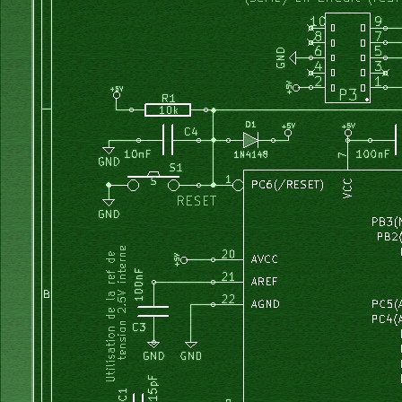
	lcd_gotoxy(pos_curseur,0);
}
*/
/*
void acqui_tension(void)
{
	ADMUX 	= 0
	ADCSRA |= _BV(ADSC);    //Start conversion - resolution 
	while (ADCSRA & _BV(ADSC) ) {}    // attend la fin de l
	// ADCW = 0..1024 pour Vin = 0..2V56
	mesure_V =  ADCW; 
}
*/
void
 acqui_courant
(
void
)
{
  ADMUX 	
=
0b11000100
;
// Selec
	ADCSRA 
|=
 _BV
(
ADSC
)
;
//Start conversion - resolution 
while
(
ADCSRA 
&
 _BV
(
ADSC
)
)
{
}
// attend la fin de la
//mesure_I = (894-ADCW)*16;  // en mA ; lit la valeur co
		mesure_I 
=
 ADCW
;
}
void
 lit_boutons_I
(
void
)
{
	boutons_I 
=
 PIND 
&
0b00110000
;
if
(
boutons_I 
==
0b00000000
)
{
I_max 
=
4000
;
}
if
(
boutons_I 
==
0b00010000
)
{
I_max 
=
3000
;
}
if
(
boutons_I 
==
0b00100000
)
{
I_max 
=
2000
;
}