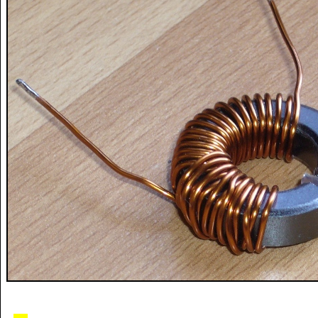
for
(
i
=
1
;
 i
<=
nb_chiffres
;
 i
++
)
{
		r
=
48
+
 valeur 
%
10
;
// modulo (reste de la division)
		valeur 
/=
10
;
// quotient
		tbl
[
i
]
=
r
;
}
for
(
i
=
1
;
 i
<=
nb_chiffres
;
 i
++
)
{
if
(
i
==
(
nb_chiffres 
-
 nb_decimales 
+
1
)
)
{
 lcd_puts
(
		lcd_putc
(
tbl
[
nb_chiffres 
+
1
-
i
]
)
;
}
}
void
 lcd_aff_bin 
(
unsigned
long
int
 valeur, 
int
 nb_digits
)
{
//affiche un nombre en representation binaire
// 16 bits max
unsigned
char
 r 
;
char
 tbl
[
17
]
;
uint8_t
 i
;
for
(
i
=
1
;
 i
<=
nb_digits
;
 i
++
)
{
		r
=
48
+
 valeur 
%
2
;
// modulo (reste de la division)
		valeur 
/=
2
;
// quotient
		tbl
[
i
]
=
r
;
}
;
for
(
i
=
1
;
 i
<=
nb_digits
;
 i
++
)
{
		lcd_putc
(
tbl
[
nb_digits 
+
1
-
i
]
)
;
}
}