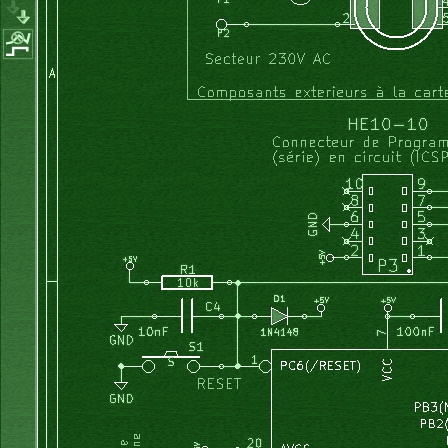
			}
			calcul_consigne_V();
			if (consigne_V > 200) 
			{
				digits_consigne_V[0]=0;
				digits_consigne_V[1]=0;
				digits_consigne_V[2]=2;
				calcul_consigne_V();
			}
		}
//--------------- DOWN -----------------			
		if (( (boutons_V & bouton_D) == 0) & (consigne_V > 0) 
		{	
			if (digits_consigne_V[pos]>0) 
			{
				digits_consigne_V[pos]--;
			} 
			else if (digits_consigne_V[pos]==0)
			{
				if (digits_consigne_V[pos+1]>0) 
				{
					digits_consigne_V[pos+1]--;
					digits_consigne_V[pos]=9;
				} 
				else if (digits_consigne_V[pos+2]>0) 
				{
					digits_consigne_V[pos+2]--;
					digits_consigne_V[pos+1]=9;
					digits_consigne_V[pos]=9;
				} 				
			}
		}		
		calcul_consigne_V();
		if (consigne_V > 200) // possible ici par debordement
		{
			digits_consigne_V[0]=0;
			digits_consigne_V[1]=0;
			digits_consigne_V[2]=0;