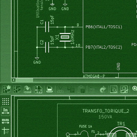
void lit_boutons_V(void)
{
// pour boutons poussoirs traditionnels	
	calcul_consigne_V();
  memo_boutons_V = boutons_V;
  boutons_V = PIND & 0b00001111;
  if (boutons_V != memo_boutons_V)
  {
//--------------------------------		
// position du curseur (digit actif)		
		if( (boutons_V & bouton_L) == 0) 
		{	
			pos++;	
			if (pos>2) 	{	pos=2;}
		}
		if( (boutons_V & bouton_R) == 0) 
		{	
			if (pos>0) 	{	pos--;}
		}
//--------------------------------		
// edition du digit actif		
//--------------- UP -----------------	
		if ( (boutons_V & bouton_U) == 0) 
		{
			digits_consigne_V[pos]++;	
			if (digits_consigne_V[pos]>9) 
			{
				digits_consigne_V[pos]=0;
				digits_consigne_V[pos+1]++;
				if (digits_consigne_V[pos+1]>9) 
				{
					digits_consigne_V[pos+1]=0;
					digits_consigne_V[pos+2]++;
				}				