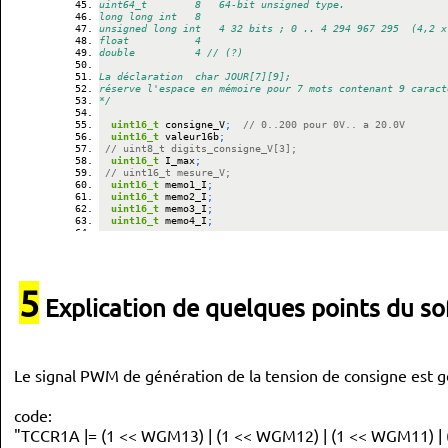
uint64_t				8		64-bit unsigned type. 
long long int		8	
unsigned long int		4	32 bits	;	0 .. 4 294 967 295  
float						4
double					4	// (?)
La déclaration  char JOUR[7][9];
réserve l'espace en mémoire pour 7 mots contenant 9 caract
*/
uint16_t
 consigne_V
;
// 0..200 pour 0V.. a 20.0V 
uint16_t
 valeur16b
;
// uint8_t digits_consigne_V[3]; 
uint16_t
 I_max
;
// uint16_t mesure_V;
uint16_t
 memo1_I
;
uint16_t
 memo2_I
;
uint16_t
 memo3_I
;
uint16_t
 memo4_I
;
uint16_t
 mesure_I
;
uint16_t
 valeur_I
;
uint8_t
 pos
;
5
uint8_t
 pos_curseur
;
Explication de quelques points du sof
uint8_t
 boutons_I
;
uint8_t
 boutons_V
;
uint8_t
 memo_boutons_V
;
uint8_t
 code_rot
;
uint8_t
 memo_code_rot
;
uint8_t
 etat
;
Le signal PWM de génération de la tension de consigne est gé
int16_t
 valeur_rot
;
uint16_t
 compteur1
;
uint16_t
 offset_I
;
code:
"TCCR1A |= (1 << WGM13) | (1 << WGM12) | (1 << WGM11) | 