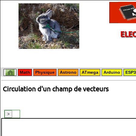
ELE
Math
Physique
Astrono
ATmega
Arduino
ESP3
Circulation d'un champ de vecteurs