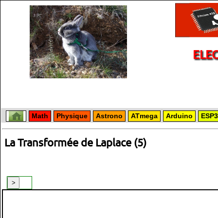
ELE
Math
Physique
Astrono
ATmega
Arduino
ESP3
La Transformée de Laplace (5)