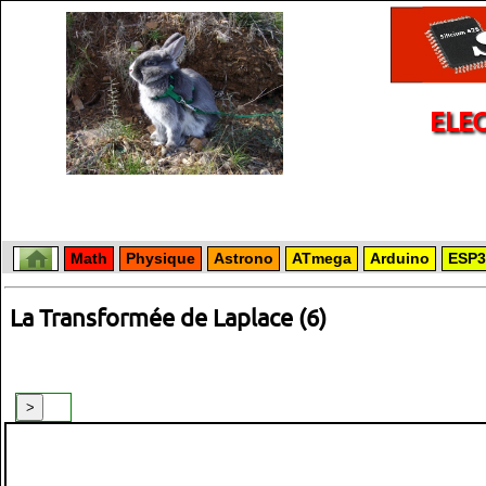
ELE
Math
Physique
Astrono
ATmega
Arduino
ESP3
La Transformée de Laplace (6)