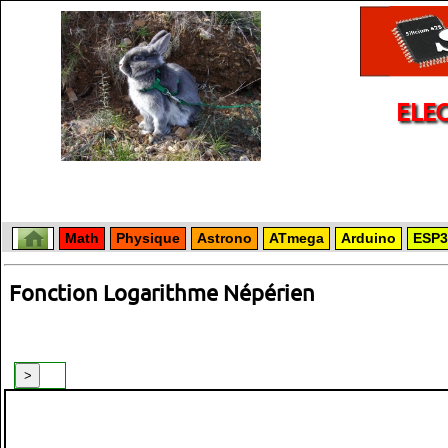
ELE
Math
Physique
Astrono
ATmega
Arduino
ESP3
Fonction Logarithme Népérien