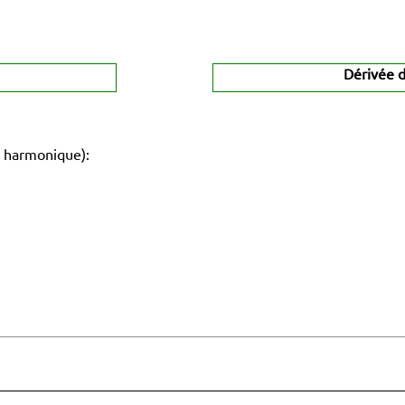
Dérivée d
 harmonique):
: