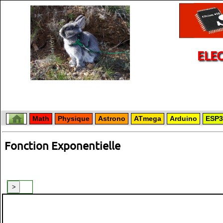
ELE
Math
Physique
Astrono
ATmega
Arduino
ESP3
Fonction Exponentielle