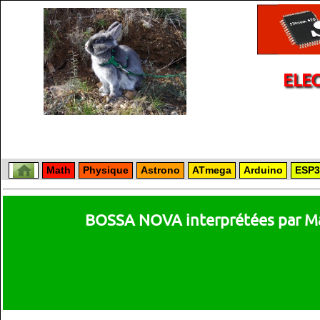
ELE
Math
Physique
Astrono
ATmega
Arduino
ESP3
BOSSA NOVA interprétées par M