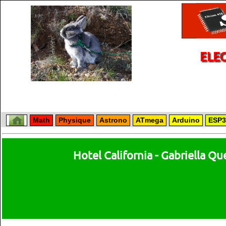
ELE
Math
Physique
Astrono
ATmega
Arduino
ESP3
Hotel California - Gabriella Q