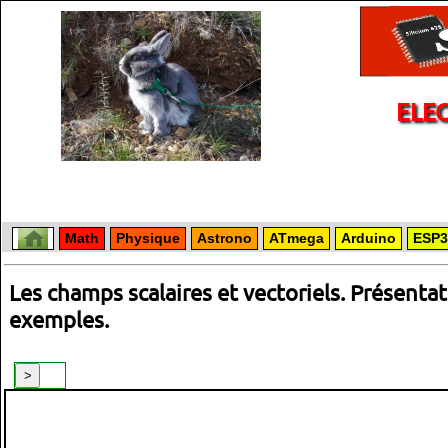
ELE
Math
Physique
Astrono
ATmega
Arduino
ESP3
Les champs scalaires et vectoriels. Présentat
exemples.