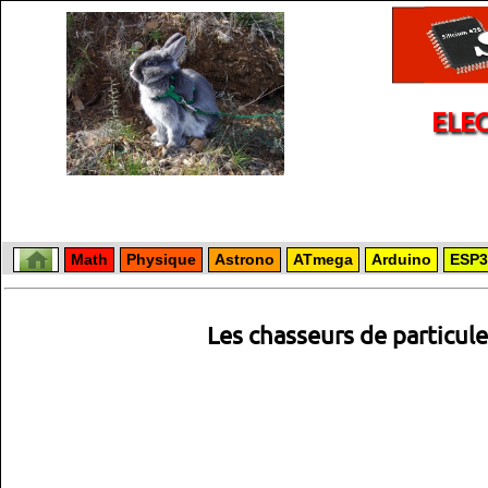
ELE
Math
Physique
Astrono
ATmega
Arduino
ESP3
Les chasseurs de particul