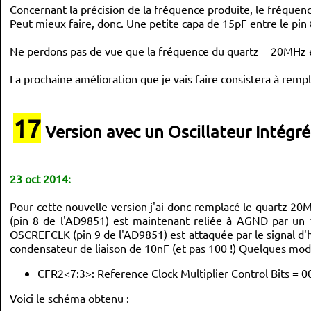
	out_DDS
(
 IB
)
;
// instruction byte -> ordre d'ecrire dans
Concernant la précision de la fréquence produite, le fréqu
Peut mieux faire, donc. Une petite capa de 15pF entre le pin
	out_DDS
(
 CFR1
[
3
]
)
;
	out_DDS
(
 CFR1
[
2
]
)
;
	out_DDS
(
 CFR1
[
1
]
)
;
	out_DDS
(
 CFR1
[
0
]
)
;
Ne perdons pas de vue que la fréquence du quartz = 20MHz e
	impulse_IO_update
(
)
;
La prochaine amélioration que je vais faire consistera à rem
// CFR2<1:0>: Charge Pump Current Control Bits
// CFR2<2>: VCO Range Control Bit
/*
17
This bit is used to control the range setting on the VCO.
Version avec un Oscillateur Intég
When CFR2<2> == 0 (default), the VCO operates in a range o
100 MHz to 250 MHz. When CFR2<2> == 1, the VCO operates
in a range of 250 MHz to 400 MHz.
*/
// CFR2<7:3>: Reference Clock Multiplier Control Bits
/*
23 oct 2014:
This 5-bit word controls the multiplier value out of the c
multiplier (PLL) block. Valid values are decimal 4 to 20 (
0x14). Values entered outside this range will bypass the c
Pour cette nouvelle version j'ai donc remplacé le quartz 
multiplier. See the Phase-Locked Loop (PLL) section for de
20 = 0b10100
(pin 8 de l'AD9851) est maintenant reliée à AGND par un 
*/
// CFR2<8>: Not Used
OSCREFCLK (pin 9 de l'AD9851) est attaquée par le signal 
// CFR2<9>: CRYSTAL OUT Enable Bit
condensateur de liaison de 10nF (et pas 100 !) Quelques modi
// CFR2<10>: Hardware Manual Sync Enable Bit
// CFR2<11>: High Speed Sync Enable Bit
// CFR2<23:12>: Not Used
CFR2<7:3>: Reference Clock Multiplier Control Bits = 001
//CFR2[0] = 0b00100100; // bit2 =1 -> the VCO operates in 
	CFR2
[
0
]
=
0b10100100
;
// bit2 =1 -> the VCO operates in 
Voici le schéma obtenu :
	CFR2
[
1
]
=
0b00000010
;
// bit CFR2<9>: CRYSTAL OUT Enable