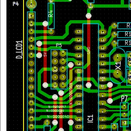
void
 InitINTs 
(
void
)
{
  GICR 		
|=
0b11000000
;
// gere les INTs - voir page 67
  MCUCR		
|=
0b00001010
;
// The falling edge of INT0 gen
}
void
 init_variables
(
void
)
{
	demande_calcul 
=
1
;
	f_out 
=
10000000
;
	pas 
=
1000
;
	pos 
=
4
;
}
void
 init_lcd
(
)
{
uint8_t
 i
;
	lcd_init
(
LCD_DISP_ON_CURSOR
)
;
// cursor on
//cd_init(LCD_DISP_ON);  // cursor off
	lcd_cree_5_caract_echelle
(
)
;
	lcd_clrscr
(
)
;
}
void
 lcd_gotoxy_clrEOL 
(
int
 x, 
int
 y
)
// place le curseur en x,y et efface jusqu'a la fin de la 
{