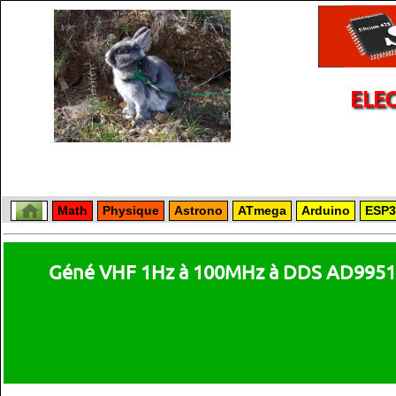
ELE
Math
Physique
Astrono
ATmega
Arduino
ESP3
Géné VHF 1Hz à 100MHz à DDS AD9951 