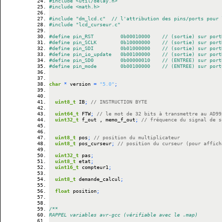
#include <util/delay.h>
#include <math.h>
#include "dm_lcd.c"  // l'attribution des pins/ports pour 
#include "lcd_curseur.c"
#define	pin_RST					0b00010000		// (sortie) sur po
#define	pin_SCLK				0b10000000		// (sortie) sur po
#define	pin_SDI					0b01000000		// (sortie) sur po
#define	pin_io_update		0b00100000		// (sortie) sur po
#define	pin_SD0					0b00000010		// (ENTREE) sur po
#define pin_mode				0b00100000		// (ENTREE) sur po
char
*
 version 
=
"5.0"
;
uint8_t
 IB
;
// INSTRUCTION BYTE
uint64_t
 FTW
;
// le mot de 32 bits à transmettre au AD99
uint32_t
 f_out , memo_f_out
;
// fréquence du signal de s
uint8_t
 pos
;
// position du multiplicateur
uint8_t
 pos_curseur
;
// position du curseur (pour affich
uint32_t
 pas
;
uint8_t
 etat
;
uint16_t
 compteur1
;
uint8_t
 demande_calcul
;
float
 position
;
/**
RAPPEL variables avr-gcc (vérifiable avec le .map)