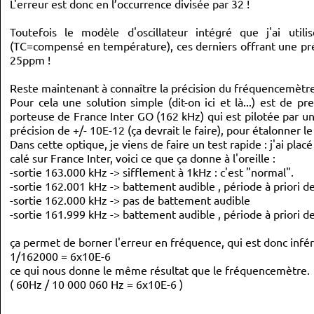
L'erreur est donc en l’occurrence divisée par 32 !
Toutefois le modèle d'oscillateur intégré que j'ai ut
(TC=compensé en température), ces derniers offrant une pré
25ppm !
Reste maintenant à connaître la précision du fréquencemètre q
Pour cela une solution simple (dit-on ici et là...) est de 
porteuse de France Inter GO (162 kHz) qui est pilotée par 
précision de +/- 10E-12 (ça devrait le faire), pour étalonner 
Dans cette optique, je viens de faire un test rapide : j'ai pl
calé sur France Inter, voici ce que ça donne à l'oreille :
-sortie 163.000 kHz -> sifflement à 1kHz : c'est "normal".
-sortie 162.001 kHz -> battement audible , période à priori d
-sortie 162.000 kHz -> pas de battement audible
-sortie 161.999 kHz -> battement audible , période à priori d
ça permet de borner l'erreur en fréquence, qui est donc infér
1/162000 = 6x10E-6
ce qui nous donne le même résultat que le fréquencemètre.
( 60Hz / 10 000 060 Hz = 6x10E-6 )