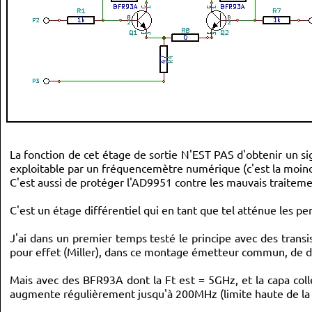
// CFR1<5>: DAC Power-Down Bit; 	CFR1<
// CFR1<6>: Not Used
// CFR1<7>: Digital Power-Down Bit; CFR1<7> = 0 (default).
	CFR1
[
0
]
=
0b00000000
;
//DEUXIEME OCTET
// CFR1<8> = 0 (default). MSB first format is active.	
// CFR1<9>: SDIO Input Only; CFR1<9> = 1. The serial data 
// CFR1<10>: Clear Phase Accumulator; CFR1<10> = 0 (defaul
// CFR1<11>: Not Used
//CFR1<12>: Sine/Cosine Select Bit; CFR1<12> = 0 (default)
// CFR1<13>: Auto-Clear Phase Accumulator Bit; CFR1<13> = 
// CFR1<14..15>: Not Used
	CFR1
[
1
]
=
0b00000010
;
// CFR1<9>: SDIO Input Only;
La fonction de cet étage de sortie N'EST PAS d'obtenir un sig
//TROISIEME OCTET		
exploitable par un fréquencemètre numérique (c'est la moind
// CFR1<16..21>: Not Used
C'est aussi de protéger l'AD9951 contre les mauvais traitements
// CFR1<22>: Software Manual Synchronization of Multiple A
// CFR1<23>: Automatic Synchronization Enable Bit;  CFR1<2
C'est un étage différentiel qui en tant que tel atténue les
	CFR1
[
2
]
=
0b00000000
;
// CFR1<24>: Auto Shaped On-Off Keying Enable Bit (Only Va
J'ai dans un premier temps testé le principe avec des trans
// CFR1<25>: Shaped On-Off Keying Enable Bit; CFR1<25> = 0
pour effet (Miller), dans ce montage émetteur commun, de di
// CFR1<26>: Amplitude Ramp Rate Load Control Bit; CFR1<26
// CFR1<31:27>: Not Used 
	CFR1
[
3
]
=
0b00000000
;
Mais avec des BFR93A dont la Ft est = 5GHz, et la capa coll
augmente régulièrement jusqu'à 200MHz (limite haute de la
// ENVOI DE CETTE CONFIGURATION AU DDS : (voir page 22 : "
	IB
=
0b00000000
;