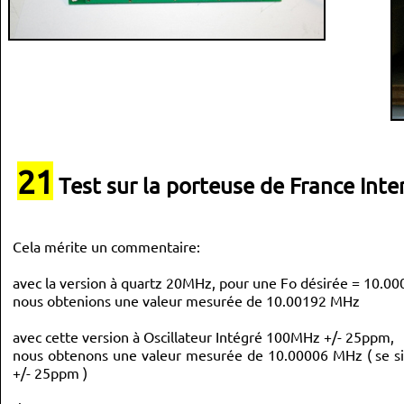
					f_out = memo_f_out;
					calcul_FTW();
					out_FTW();
					_delay_us(10);
					affiche_pas();	
					_delay_us(10);
					affiche_frequence();
					_delay_us(10);
			}
*/
if
(
demande_calcul 
==
1
)
{
				cli
(
)
;
21
				calcul_FTW
(
)
;
Test sur la porteuse de France Inte
				out_FTW
(
)
;
				_delay_us
(
10
)
;
				affiche_pas
(
)
;
				_delay_us
(
10
)
;
				affiche_frequence
(
)
;
Cela mérite un commentaire:
				_delay_us
(
10
)
;
				sei
(
)
;
				demande_calcul 
=
0
;
avec la version à quartz 20MHz, pour une Fo désirée = 10.0
}
nous obtenions une valeur mesurée de 10.00192 MHz
			compteur1
=
0
;
}
		_delay_us
(
100
)
;
}
avec cette version à Oscillateur Intégré 100MHz +/- 25ppm,
}
nous obtenons une valeur mesurée de 10.00006 MHz ( se sit
+/- 25ppm )