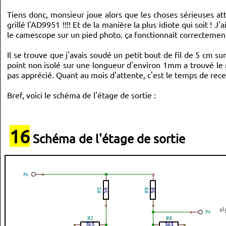
uint8_t
 masque
;
Tiens donc, monsieur joue alors que les choses sérieuses att
for
(
i
=
0
;
  i 
<
8
;
 i
++
)
{
grillé l'AD9951 !!!! Et de la manière la plus idiote qui soit 
		masque 
=
0b10000000
>>
 i
;
// le '1' se deplace de gauc
if
(
(
octet_i 
&
 masque
)
!
=
0
)
{
 PORTD 
|=
  pin_SDI
;
}
le camescope sur un pied photo. ça fonctionnait correctement 
		impulse_clk
(
)
;
}
}
Il se trouve que j'avais soudé un petit bout de fil de 5 cm su
point non isolé sur une longueur d'environ 1mm a trouvé le 
void
 reset_DDS
(
)
pas apprécié. Quant au mois d'attente, c'est le temps de re
{
 _delay_ms
(
1
)
;
  PORTD 
|=
  pin_RST
;
 _delay_ms
(
10
)
;
Bref, voici le schéma de l'étage de sortie :
  PORTD 
&=
 ~pin_RST
;
// l'operateur "~" donne le complemen
 _delay_ms
(
10
)
;
}
16
void
 init_DDS
(
)
Schéma de l'étage de sortie
{
uint8_t
 CFR1
[
4
]
;
uint8_t
 CFR2
[
3
]
;
// Control Function Register No.1 (CFR1) (0x00)
//PREMIER OCTET :
// CFR1<0>: Not Used, Leave at 0 
// CFR1<1> SYNC_CLK Disable Bit;  CFR1<1> = 0 (default). T
// CFR1<2>: Not Used
// CFR1<3>: External Power-Down Mode; CFR1<3> = 0 (default
//when the PWRDWNCTL input pin is high, the digital logic 
// CFR1<4>: Clock Input Power-Down Bit; CFR1<4> = 0 (defau