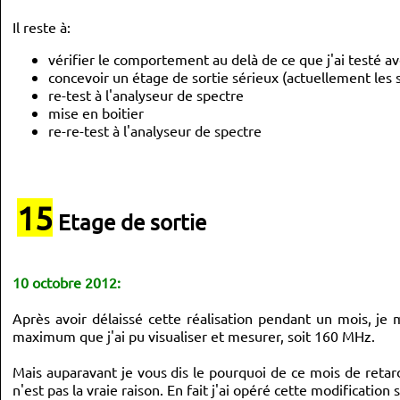
		lcd_gotoxy(0,0);
		lcd_aff_bin (code_rot, 2);
Il reste à:
		_delay_ms(10);
	}
}
vérifier le comportement au delà de ce que j'ai testé a
*/
concevoir un étage de sortie sérieux (actuellement les s
re-test à l'analyseur de spectre
void
 impulse_clk
(
void
)
// sur pin_SCLK
mise en boitier
{
 _delay_us
(
5
)
;
// temps necessaire à la stabilisation du 
re-re-test à l'analyseur de spectre
  PORTD 
|=
  pin_SCLK
;
 _delay_us
(
5
)
;
  PORTD 
&=
 ~pin_SCLK
;
// l'operateur "~" donne le compleme
 _delay_us
(
5
)
;
}
15
void
 impulse_IO_update
(
void
)
// sur pin_SCLK
Etage de sortie
{
// _delay_us(10);
  PORTD 
|=
  pin_io_update
;
 _delay_us
(
10
)
;
  PORTD 
&=
 ~pin_io_update
;
// l'operateur "~" donne le com
 _delay_us
(
10
)
;
10 octobre 2012:
}
Après avoir délaissé cette réalisation pendant un mois, je 
maximum que j'ai pu visualiser et mesurer, soit 160 MHz.
void
 out_DDS
(
uint8_t
 octet_i
)
{
// MSB first (= mode par defaut)
Mais auparavant je vous dis le pourquoi de ce mois de retar
uint8_t
 i
;
n'est pas la vraie raison. En fait j'ai opéré cette modification
//envoi de la frequence