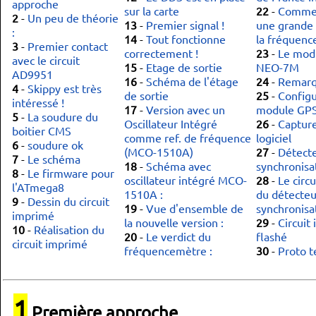
approche
sur la carte
22
-
Commen
2
-
Un peu de théorie
13
-
Premier signal !
une grande 
:
14
-
Tout fonctionne
la fréquence
3
-
Premier contact
correctement !
23
-
Le mod
avec le circuit
15
-
Etage de sortie
NEO-7M
AD9951
16
-
Schéma de l'étage
24
-
Remarq
4
-
Skippy est très
de sortie
25
-
Configu
intéressé !
17
-
Version avec un
module GP
5
-
La soudure du
Oscillateur Intégré
26
-
Capture
boitier CMS
comme ref. de fréquence
logiciel
6
-
soudure ok
(MCO-1510A)
27
-
Détect
7
-
Le schéma
18
-
Schéma avec
synchronisa
8
-
Le firmware pour
oscillateur intégré MCO-
28
-
Le circ
l'ATmega8
1510A :
du détecteu
9
-
Dessin du circuit
19
-
Vue d'ensemble de
synchronisat
imprimé
la nouvelle version :
29
-
Circuit
10
-
Réalisation du
20
-
Le verdict du
flashé
circuit imprimé
fréquencemètre :
30
-
Proto 
1
Première approche