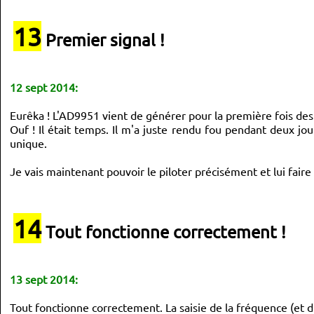
}
}
13
Premier signal !
void
 affiche_frequence
(
)
{
	lcd_gotoxy
(
0
, 
0
)
;
	lcd_puts
(
"F="
)
;
12 sept 2014:
	lcd_aff_nb_form3 
(
f_out, 
9
)
;
	lcd_puts
(
" Hz"
)
;
Eurêka ! L'AD9951 vient de générer pour la première fois d
uint8_t
 nb_chiffres 
=
9
;
Ouf ! Il était temps. Il m'a juste rendu fou pendant deux jou
	pos_curseur 
=
 nb_chiffres
+
4
-
pos
;
unique.
if
(
pos 
>
3
)
{
pos_curseur 
=
 nb_chiffres
+
3
-
pos
;
}
;
if
(
pos 
>
6
)
{
pos_curseur 
=
 nb_chiffres
+
2
-
pos
;
}
;
	lcd_gotoxy
(
pos_curseur, 
0
)
;
Je vais maintenant pouvoir le piloter précisément et lui faire
}
14
Tout fonctionne correctement !
/*
void test_codeur_rot()
{
// pour test des états (diffèrent suivant modèles) du code
// le mien est toujours à 11 en position stable
// dans le sens CW il fait 11->01->00->10->11
13 sept 2014:
	lcd_clrscr();
	while (1)
	{
Tout fonctionne correctement. La saisie de la fréquence (et d
		code_rot = PIND & 0b00000011;