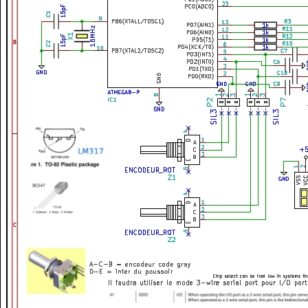
// pour d'autres fréquences, il faut étudier la question
}
void
 out_FTW
(
)
{
uint8_t
 octets
[
4
]
;
	octets
[
0
]
=
  FTW 
&
0b00000000000000000000000011111111
;
	octets
[
1
]
=
(
FTW 
&
0b00000000000000001111111100000000
)
>
	octets
[
2
]
=
(
FTW 
&
0b00000000111111110000000000000000
)
>
	octets
[
3
]
=
(
FTW 
&
0b11111111000000000000000000000000
)
>
	IB
=
0b00000100
;
	out_DDS
(
 IB
)
;
// instruction byte -> ordre d'écrire 32 b
	out_DDS
(
octets
[
3
]
)
;
	out_DDS
(
octets
[
2
]
)
;
	out_DDS
(
octets
[
1
]
)
;
	out_DDS
(
octets
[
0
]
)
;
	impulse_IO_update
(
)
;
}
/*********************************************************
// traitement du codeur_rot()
// le codeur rotatif utilisé est toujours à 11 en position
// dans le sens CW il fait 11->01->00->10->11
//	11
//	01	