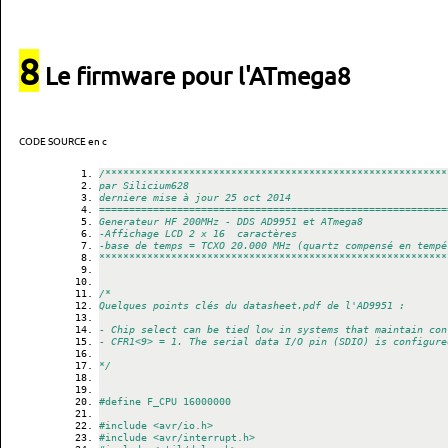
8
Le firmware pour l'ATmega8
CODE SOURCE en c
/*********************************************************
par Silicium628
derniere mise à jour 25 oct 2014
==========================================================
Generateur HF 200MHz - DDS AD9951 et ATmega8
-Affichage LCD 2 x 16  caractères
-base de temps = TCXO 20.000 MHz (quartz compensé en tempé
**********************************************************
/*
Quelques points clés du datasheet.pdf de l'AD9951 :
- Chip select can be tied low in systems that maintain con
- CFR1<9> = 1. The serial data I/O pin (SDIO) is configure
*/
#define F_CPU 16000000
#include <avr/io.h>
#include <avr/interrupt.h>