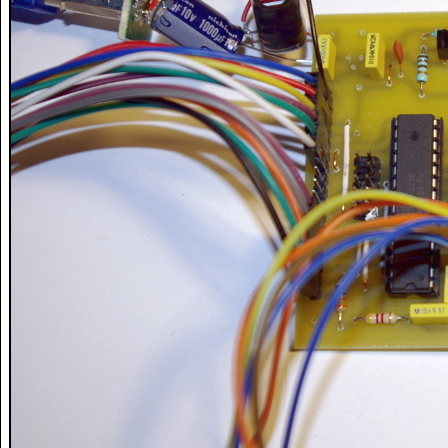
ISR 
(
INT1_vect
)
{
//interruption sur front descendant sur l'entree Int0
// declenchee par la rotation du codeur_ROT (2) -> pas	
uint8_t
 n
;
	etat 
=
 PIND 
&
0b00000010
;
if
(
etat 
==
0
)
{
if
(
pos 
<
9
)
{
pos
++
;
}
}
else
{
if
(
pos 
>
1
)
{
pos
--
;
}
}
	pas
=
1
;
for
(
n
=
1
;
 n
<
pos
;
 n
++
)
{
		pas 
*=
10
;
}
	demande_calcul 
=
1
;
}
int
 main 
(
void
)
{
	cli
(
)
;
	init_variables
(
)
;
	init_ports
(
)
;
	InitINTs
(
)
;
	init_lcd
(
)
;