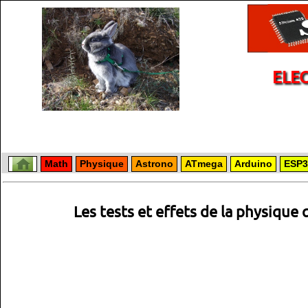
ELE
Math
Physique
Astrono
ATmega
Arduino
ESP3
Les tests et effets de la physique