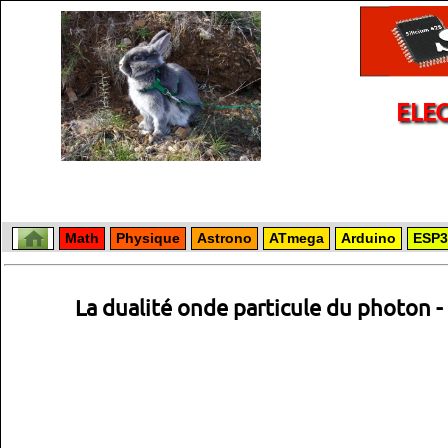
ELE
Math
Physique
Astrono
ATmega
Arduino
ESP3
La dualité onde particule du photon -