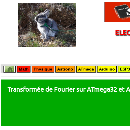
ELE
Math
Physique
Astrono
ATmega
Arduino
ESP3
Transformée de Fourier sur ATmega32 et