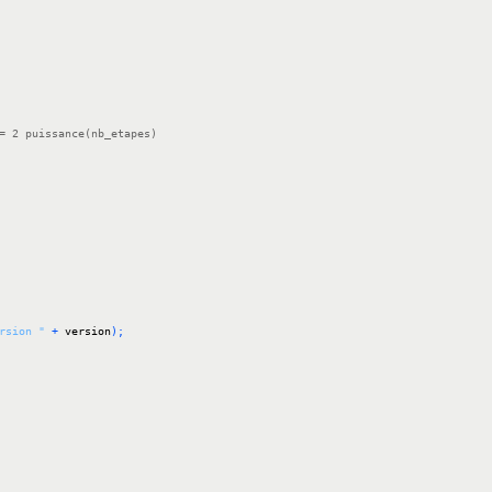
= 2 puissance(nb_etapes)
rsion "
+
 version
)
;