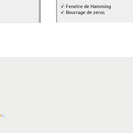
5
)
;