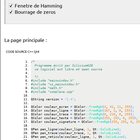
La page principale :
CODE SOURCE C++ Qt4
/*
  Programme écrit par Silicium628
  ce logiciel est libre et open source
  */
#include "mainwindow.h"
#include "ui_mainwindow.h"
#include "math.h"
#include "complexe.cpp"
QString version 
=
"2.4"
;
QColor couleur_ecran 
=
 QColor
::
fromRgb
(
3
, 
41
, 
11
, 
255
)
;
QColor couleur_ligne 
=
 QColor
::
fromRgb
(
167
, 
2
, 
0
, 
255
)
;
QColor couleur_trace 
=
 QColor
::
fromRgb
(
0
, 
210
, 
0
, 
255
)
;
QColor couleur_texte 
=
 QColor
::
fromRgb
(
255
, 
255
, 
0
, 
255
)
;
QColor couleur_signature 
=
 QColor
::
fromRgb
(
255
, 
255
, 
0
, 
25
QPen pen_ligne
(
couleur_ligne, 
1
, Qt
::
SolidLine
)
;
QPen pen_trace
(
couleur_trace, 
1
, Qt
::
SolidLine
)
;
QPen pen_reticule
(
couleur_ligne, 
1
, Qt
::
SolidLine
)
;