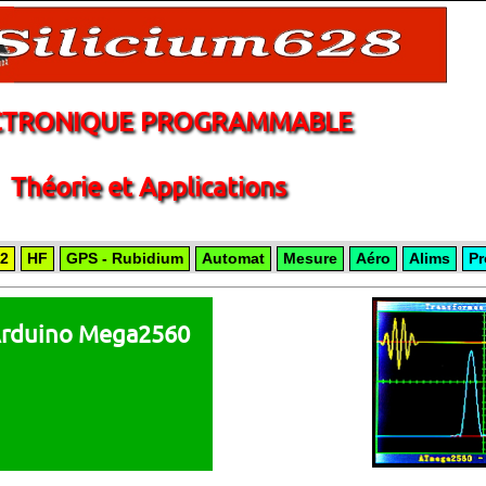
CTRONIQUE PROGRAMMABLE
Théorie et Applications
2
HF
GPS - Rubidium
Automat
Mesure
Aéro
Alims
Pr
 Arduino Mega2560