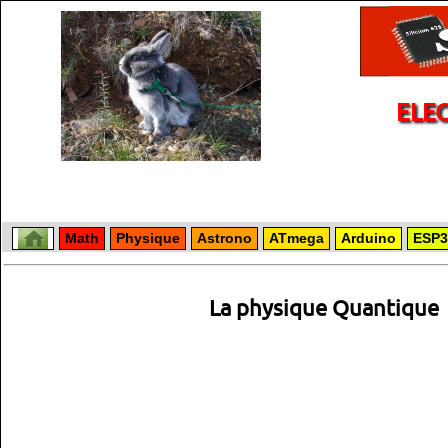
ELE
Math
Physique
Astrono
ATmega
Arduino
ESP3
La physique Quantique