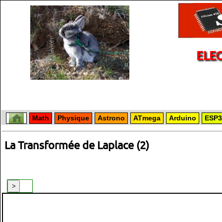
ELE
Math
Physique
Astrono
ATmega
Arduino
ESP3
La Transformée de Laplace (2)