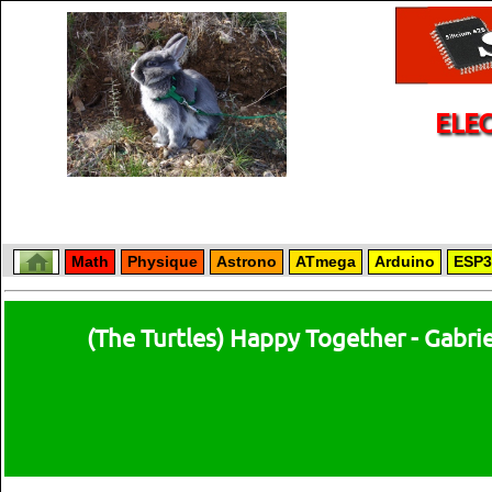
ELE
Math
Physique
Astrono
ATmega
Arduino
ESP3
(The Turtles) Happy Together - Gabri