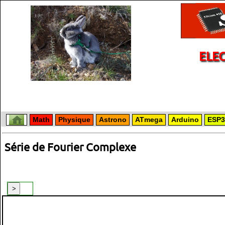
ELE
Math
Physique
Astrono
ATmega
Arduino
ESP3
Série de Fourier Complexe