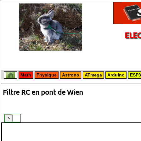
ELE
Math
Physique
Astrono
ATmega
Arduino
ESP3
Filtre RC en pont de Wien