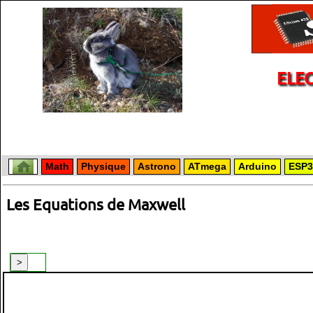
ELE
Math
Physique
Astrono
ATmega
Arduino
ESP3
Les Equations de Maxwell