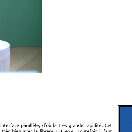
nterface parallèle, d'où la très grande rapidité. Cet
très bien avec la library TFT_eSPI. Toutefois il faut