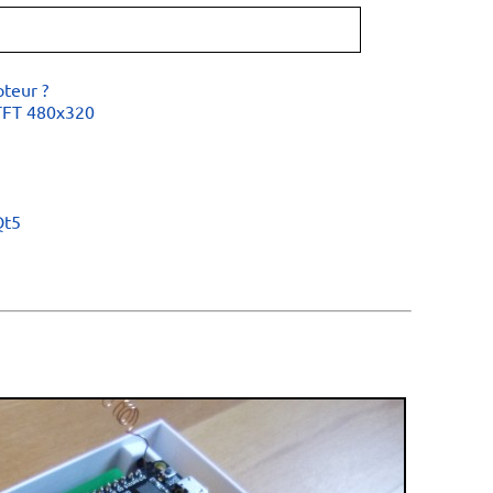
pteur ?
 TFT 480x320
Qt5