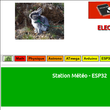
ELE
Math
Physique
Astrono
ATmega
Arduino
ESP3
Station Météo - ESP32