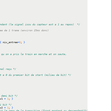
/* attente pendant la duree d une trame d un front descendant (le signal issu du capteur est a 1 au repos)	*/
ee de 1 trame (environ 25ms donc)
{
 niv_entree
=
0
; 
}
 qu on a pris le train en marche et on saute,
nal reçu */
/* ici on se trouve juste un epsilon apres le basculement a 0 du premier bit de start (milieu de bit)	*/
 demi bit */
v1 
=
1
; 
}
i bit */
v2 
=
1
; 
}
it le sens de la transition (front montant ou descendant)*/