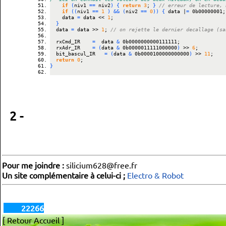
if
(
niv1 
==
 niv2
)
{
return
3
; 
}
// erreur de lecture, 
if
(
(
niv1 
==
1
)
&&
(
niv2 
==
0
)
)
{
 data |
=
 0b00000001;
		data 
=
 data << 
1
;
}
	data 
=
 data >> 
1
; 
// on rejette le dernier decallage (sa
	rxCmd_IR 		
=
  data 
&
 0b0000000000111111;
	rxAdr_IR 		
=
(
data 
&
 0b0000011111000000
)
 >> 
6
;
	bit_bascul_IR 	
=
(
data 
&
 0b0000100000000000
)
 >> 
11
;
return
0
;
}
2 -
Pour me joindre :
silicium628@free.fr
Un site complémentaire à celui-ci ;
Electro & Robot
22266
[ Retour Accueil ]