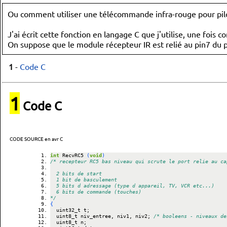
Ou comment utiliser une télécommande infra-rouge pour pilo
J'ai écrit cette fonction en langage C que j'utilise, une foi
On suppose que le module récepteur IR est relié au pin7 du 
1
-
Code C
1
Code C
CODE SOURCE en avr C
int
 RecvRC5 
(
void
)
/* recepteur RC5 bas niveau qui scrute le port relie au ca
	2 bits de start
	1 bit de basculement
	5 bits d adressage (type d appareil, TV, VCR etc...)
	6 bits de commande (touches)
*/
{
	uint32_t t;
	uint8_t niv_entree, niv1, niv2; 
/* booleens - niveaux de
	uint8_t n; 