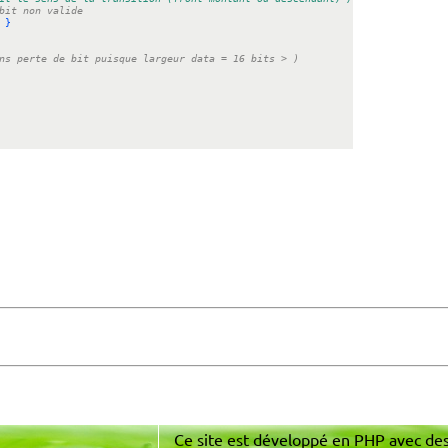
bit non valide
 
}
ns perte de bit puisque largeur data = 16 bits > )
Ce site est développé en PHP avec de