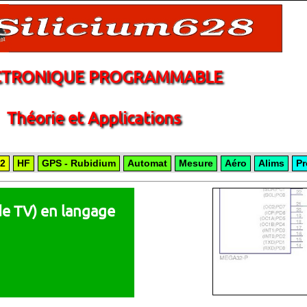
CTRONIQUE PROGRAMMABLE
Théorie et Applications
2
HF
GPS - Rubidium
Automat
Mesure
Aéro
Alims
Pr
e TV) en langage