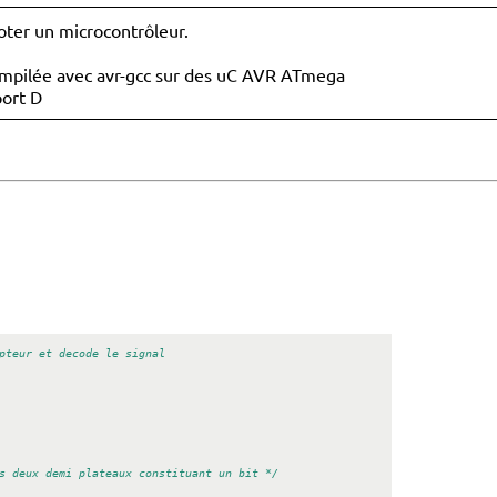
ter un microcontrôleur.
s compilée avec avr-gcc sur des uC AVR ATmega
port D
pteur et decode le signal
s deux demi plateaux constituant un bit */