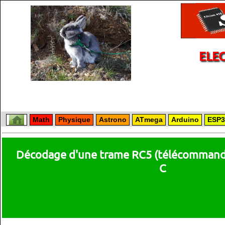
ELE
Math
Physique
Astrono
ATmega
Arduino
ESP3
Décodage d'une trame RC5 (télécommand
C