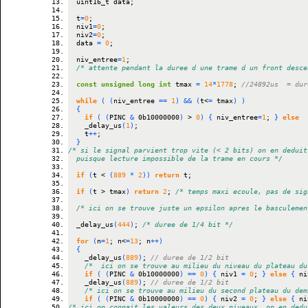
	uint16_t data;
	t
=
0
;
	niv1
=
0
;
	niv2
=
0
;
	data 
=
0
;
	niv_entree
=
1
;
const
unsigned
long
int
 tmax 
=
14
*
1778
; 
//24892us  = dur
while
(
(
niv_entree 
==
1
)
&&
(
t<
=
 tmax
)
)
{
if
(
(
PINC 
&
 0b10000000
)
 > 
0
)
{
 niv_entree
=
1
; 
}
else
		_delay_us
(
1
)
;
		t
++
;
}
/* si le signal parvient trop vite (< 2 bits) on en deduit
	puisque lecture impossible de la trame en cours	*/
if
(
t < 
(
889
*
2
)
)
return
 t;
if
(
t > tmax
)
return
2
;	
/* temps maxi ecoule, pas de sig
	_delay_us
(
444
)
; 
/* duree de 1/4 bit */
for
(
n
=
1
; n<
=
13
; n
++
)
{
		_delay_us
(
889
)
; 
// duree de 1/2 bit
/*  ici on se trouve au milieu du niveau du plateau du
if
(
(
PINC 
&
 0b10000000
)
==
0
)
{
 niv1 
=
0
; 
}
else
{
 ni
		_delay_us
(
889
)
; 
// duree de 1/2 bit
/* ici on se trouve au milieu du second plateau du dem
if
(
(
PINC 
&
 0b10000000
)
==
0
)
{
 niv2 
=
0
; 
}
else
{
 ni
/* ici on connait les valeurs des deux niveaux, on en dedu