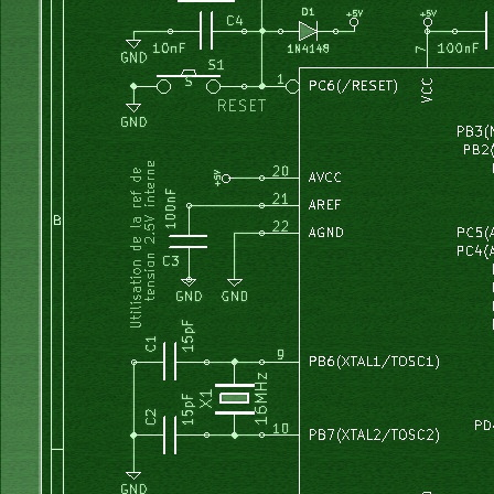
  TCNT2:= 
0
;
	uint16_t	P_cons_ess;
  TCCR2:= TCCR2 or  %00110000;    
// set OCE on compare ma
 	uint16_t	ajout_vt_esso;
  TCCR2:= TCCR2 or  %10000000;    
// bit FOCE2 voir p:125 
 	uint8_t		accelere;       
// boolean
// ce qui a pour effet de passer la sortie OCE a 1
if
not
 stop_imps 
then
  uint8_t		purge;          
// boolean
    TCCR2:= TCCR2 
and
 %11101111;    
// clear OCE on compar
 	uint16_t	temps_purge;    
// compteur en secondes
  endif;
 	uint16_t	tps_purge_max; 
  PopAllRegs;
 	uint8_t		timeOUT_purge;  
// boolean
end
;
	uint16_t	P_cons_purge;
 	uint16_t	temps_defoul;
procedure
 Affiche_STACK_free;  
// attention: ne pas appell
 	uint16_t	tps_defoul_max;
begin
 	uint8_t		timeOUT_defoul; 
// boolean;
  LCDxy
(
16
, 
3
)
;
Write
(
LCDout, IntToStr
(
stk1 : 
3
 : 
'0'
)
)
;
 	uint8_t		temps_total;    
//  compteur en minutes
//  LCDxy(16, 3);
 	uint8_t		num_requis; 
//  Write(LCDout, IntToStr(fram_free : 3 : '0') ); fonctio
 	uint8_t		remplissage;    
// boolean
//
  uint8_t		memo_remplissage; 
// boolean
end
;
 	uint8_t		chauffage;      
// boolean
	uint8_t		memo_chauffage; 
// boolean
procedure
 vitesse_mini;
 	uint8_t		chauffe_enable; 
// boolean
begin
	uint8_t		memo_chauffe_enable;      
// boolean;
  OCR2:= OCRmax;
	uint8_t		brassage;       
// boolean
  OCR2_real:= OCRmax;
end
;
	uint8_t		defoulage;      
// boolean
	uint8_t		vidange;        
// boolean
procedure
 relais1_on;
	uint8_t		memo_vidange;   
// boolean
begin
	uint8_t		sens_enable;    
// boolean permet ou bloque le
  portA:= portA or %00000100;
	uint8_t		TimeOUT_sens;   
// boolean
  relais1:= 
true
;
	uint8_t		vert;           
// boolean
  LCDxy
(
0
, 
3
)
;
float
				Temperat_max;      
// temperature de lavage
Write
(
LCDout, 
'>'
)
;
	uint8_t		numero;
end
;
	uint8_t		a_choisir;      
// boolean 
//--------------------------------------------------------