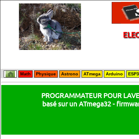
ELE
Math
Physique
Astrono
ATmega
Arduino
ESP3
PROGRAMMATEUR POUR LAVE
basé sur un ATmega32 - firmwa