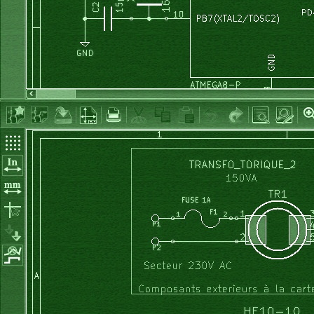
begin
	chauffe_enable 
=
false
;
  Chauffage_OFF;
	brassage 
=
false
;
  portB:= portB or %00001000; 
// pompe
	rincage 
=
false
;
  pompe:= 
true
;
	nb_rincage_max 
=
4
;
  temps_pompe:= 
0
;
	mn_froides 
=
5
;
end
;
	vidange 
=
false
;
	essorage 
=
false
;
	defoulage 
=
false
;
procedure
 POMPE_off;
	sens_enable 
=
false
;
begin
	a_choisir 
=
true
;
  portB:= portB 
and
 %11110111;  
// pompe
	RAZ_tempos
(
)
;
  pompe:= 
false
;
	affi_requis 
=
false
;
end
;
	relais1_off
(
)
;
	relais2_off
(
)
;
procedure
 detection_niveau_eau;  
// j'ai supprime la detec
	EV2_off
(
)
;
begin
	POMPE_off
(
)
;
//stk1:= GetStackFree;  if stk1 < stk1_min then stk1_min:=
	OCR2 
=
140
; 
// [10..162] retard a la commutation du tria
if
(
PinD 
and
 %00100000
)
 = 
0
then
	compteur1 
=
0
;
    TXTniv:= 
'Lo'
;  NIV1:= 
true
; NIV2:= 
false
;
	Temperat_max 
=
20
;  
// en degres ºC
//  elsif (PinD and %00100000) = 0 then
	pause 
=
false
;
//    TXTniv:= 'Hi'; NIV1:= false; NIV2:= true;
}
else
    NIV1:= 
false
;
    NIV2:= 
false
;
    TXTniv:= 
'--'
;
void
 RAZ_tempos
(
void
)
  endif;
{
end
;
// initialisation des compteurs avec des valeurs qui les
	temps_lavage 
=
100
*
60
;  
// en desondes
	P_cons_lav 
=
875
;
procedure
 RAZ_tempos;
	temps_rincage 
=
100
*
60
; 
// en secondes
begin
	temps_pompe 
=
0
;
// initialisation des compteurs avec des valeurs qui les
	temps_EV2 
=
0
;
  temps_lavage:= 
100
*
60
;  
// en secondes
	temps_essorage 
=
100
*
60
; 
// en secondes
  temps_rincage:= 
100
*
60
; 
// en secondes
	temps_defoul 
=
100
*
60
;
  temps_pompe:= 
0
;
	temps_total 
=
100
;
  temps_EV2:= 
0
;
	temps_ch_sens 
=
5
;