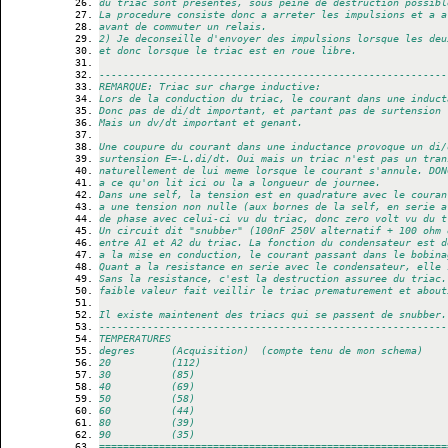
du triac sont presentes, sous peine de destruction possibl
La procedure consiste donc a arreter les impulsions et a a
avant de commuter un relais.
2) Je deconseille d'envoyer des impulsions lorsque les deu
et donc lorsque le triac est en roue libre.
----------------------------------------------------------
REMARQUE: Triac sur charge inductive:
Lors de la conduction du triac, le courant dans une induct
Donc pas de di/dt important, et partant pas de surtension 
Mais un dv/dt important et genant.
Une coupure du courant dans une inductance provoque un di/
surtension E=-L.di/dt. Oui mais un triac n'est pas un tran
naturellement de lui meme lorsque le courant s'annule. DON
a ce qu'on lit ici ou la a longueur de journee.
Dans une self, la tension est en quadrature avec le couran
a une tension non nulle (aux bornes de la self, en serie a
de phase avec celui-ci vu du triac, donc zero volt vu du t
Un circuit dit "snubber" (100nF 250V alternatif + 100 ohm 
entre A1 et A2 du triac. La fonction du condensateur est d
a la mise en conduction, le courant passant dans le bobina
Quant a la resistance en serie avec le condensateur, elle 
Sans la resistance, c'est la destruction assuree du triac.
faible valeur fait veillir le triac prematurement et about
Il existe maintenent des triacs qui se passent de snubber.
----------------------------------------------------------
TEMPERATURES
degres      (Acquisition)  (compte tenu de mon schema)
20          (112)
30          (85)
40          (69)
50          (58)
60          (44)
80          (39)
90          (35)
==========================================================