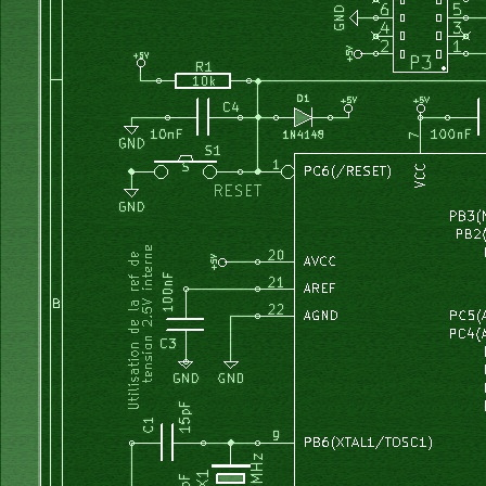
/*
TIMER1 16 bits -------------------------------------------
procedure
 EV2_off;
begin
Le Timer1 s'incremente avec clk/256 (From prescaler) 	
  portA:= portA 
and
 %11111101;
16MHz / 256 = 62500Hz (=16us)
  EV2:= 
false
;
Le Timer1 sera utilise avec la fonction 'capture' sur pin 
if
not
(
EV1
)
then
// le dernier ferme la porte en sortan
Le front sur ICP appelle l'interrupti
    LCDxy
(
5
, 
3
)
;
Cette interruption recopie la valeur du compteur du timer1
Write
(
LCDout, 
'   '
)
;
la valeur obtenue représente donc la durée de la période d
  endif;
*/
  LCDxy
(
7
, 
3
)
;
Write
(
LCDout, 
' '
)
;  
// chacun balaye devant sa porte
//	TCCR1A
end
;
	TCCR1B |
=
 0b00000100; 
// clk/256 (From prescaler)
	TIMSK  |
=
 0b00100000;  
//TICIE1 = bit5 (TICIE1) Timer/Co
procedure
 CHAUFFAGE_off;
/*
begin
TIMER2 - 8bits -------------------------------------------
//  stk1:= GetStackFree;  if stk1 < stk1_min then stk1_min
//  fram_free:= GetStackFree;  if fram_free < fram_free_mi
Les 3 bits de poids faible de TCCR2 selectionnent l'horlog
  portB:= portB 
and
 %11101111;  
// relais chauffage
Bit 6, 3  WGM21:0 = 01 -> mode CTC voir p:125 du pdfCTC = 
  chauffage:= 
false
;
In "Clear Timer on Compare mode" (CTC mode, WGM21:0 = 2), 
  periode_ch_sens:= 
12
;
counter value (TCNT2) matches the OCR2. The OCR2 defines t
end
;
*/
	TCCR2 |
=
 0b10001111;  
// p:125
	TIMSK 
&=
 0b01111111;  
// INT Timer2 comp disable;  Voir 
procedure
 CHAUFFAGE_on;
	GICR  |
=
 0b01000000;  
// extINT0 enable; voir page 67 du
begin
	MCUCR |
=
 0b00000010;  
//stk1:= GetStackFree;  if stk1 < stk1_min then stk1_min:=
}
if
 chauffe_enable 
then
    stop_imps:= 
true
;
    portB:= portB or %00010000; 
// relais chaufage
    chauffage:= 
true
;
    periode_ch_sens:= 
8
;
void
 init_variables
(
void
)
  endif;
{
end
;
	stop_imps 
=
true
;
	remplissage 
=
false
;
	prelavage 
=
false
;
procedure
 POMPE_on;
	lavage 
=
false
;