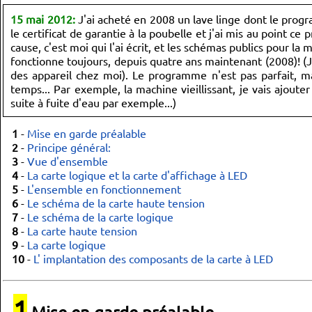
15 mai 2012:
J'ai acheté en 2008 un lave linge dont le progr
le certificat de garantie à la poubelle et j'ai mis au point
cause, c'est moi qui l'ai écrit, et les schémas publics pour 
fonctionne toujours, depuis quatre ans maintenant (2008)! (Je
des appareil chez moi). Le programme n'est pas parfait, mai
temps... Par exemple, la machine vieillissant, je vais ajo
suite à fuite d'eau par exemple...)
1
-
Mise en garde préalable
2
-
Principe général:
3
-
Vue d'ensemble
4
-
La carte logique et la carte d'affichage à LED
5
-
L'ensemble en fonctionnement
6
-
Le schéma de la carte haute tension
7
-
Le schéma de la carte logique
8
-
La carte haute tension
9
-
La carte logique
10
-
L' implantation des composants de la carte à LED
1