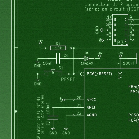
//  temps_fin_vidange:= 100;
  temps_essorage:= 
100
*
60
; 
// en secondes
	Prg 
=
 couleur;
  temps_defoul:= 
100
*
60
;
	Temperat_max 
=
40
;
  temps_total:= 
100
;
	tps_lavage_max 
=
10
*
60
; 
//secondes 
  temps_ch_sens:= 
5
;
	temps_chauffage_max 
=
60
; 
// secondes, puis on fait tour
  tps_pause:= 
1
;
	tps_essr_max 
=
4
*
60
;    
// secondes
	tps_purge_max 
=
50
;     
// secondes
  prog1:= couleur;
	tps_defoul_max 
=
5
;    
// secondes
  Temperat_max:= 
40
;
	periode_ch_sens 
=
10
;   
// secondes
  tps_lavage_max:= 
10
*
60
; 
// secondes
	ti 
=
0
;
  tps_pause:= 
1
;
}
  tps_essr_max:= 
4
*
60
;    
// secondes
  tps_purge_max:= 
20
;     
// secondes      //15
  tps_deffou_max:= 
30
;    
// secondes
void
 lcd_gotoxy_clrEOL 
(
int
 x, 
int
 y
)
  periode_ch_sens:= 
10
;   
// secondes
// place le curseur en x,y et efface jusqu'a la fin de la 
  ti:= 
0
;
{
end
;
	lcd_gotoxy
(
x, y
)
;
int
 i;
procedure
 init_variables;
for
(
i
=
x; i<
(
20
-
x
)
; i
++
)
 	lcd_puts
(
" "
)
; 
begin
	lcd_gotoxy
(
x, y
)
;
  stk1_min:= 
1000
;
}
  fram_free_min:= 
1000
;
  stop_imps:= 
true
;
  remplissage:= 
false
;
void
 relais1_off
(
void
)
  lavage:= 
false
;
{
  chauffe_enable:= 
false
;
	PORTA 
&=
 0b11111011;
  brassage:= 
false
;
	relais1 
=
false
;
  rincage:= 
false
;
	lcd_gotoxy
(
0
,
3
)
;
  nb_rincage_max:= 
4
;
	lcd_puts
(
" "
)
;	
  vidange:= 
false
;
}
  essorage:= 
false
;
  defoulage:= 
false
;
  sens_enable:= 
false
;
void
 relais2_off
(
void
)
  a_choisir:= 
true
;
{
  RAZ_tempos;
	PORTB 
&=
 0b11111011;
  affi_requis:= 
false
;
	relais2 
=
false
;
//  F_purge:= 30;