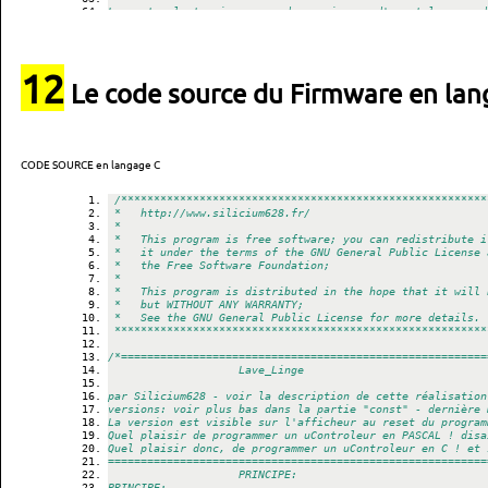
La carte electronique repond aux signaux d'une telecommand
Beaucoup de modeles conviennent, il faudra adapter les cod
programme le cas echeant (voir les 'case octet_IR of') dan
Pour ma part, j'utilise une PHILIPS type 'UNIVERSAL SBC RU
12
==========================================================
Le code source du Firmware en lan
}
{ $W+ Warnings}
{Warnings off}
Device = mega32, VCC = 
5
;
CODE SOURCE en langage C
Import SysTick, LCDport, RTclock, 
{TickTimer,}
 RC5Rxport, 
From RTclock Import RTCtimer;
/********************************************************
 *   http://www.silicium628.fr/                           
From System Import Int64, float;
 *                                                        
 *   This program is free software; you can redistribute i
Define
 *   it under the terms of the GNU General Public License 
  ProcClock      = 
16000000
;        
{Hertz}
 *   the Free Software Foundation;                        
  SysTick        = 
10
, Timer0;     
{msec}
// ATTENTION: 
 *                                                        
  RTclock        = iData, DateTime; 
{Time, DateTime}
 *   This program is distributed in the hope that it will 
  RTCtimer       = 
4
; 
// 4 cannaux
 *   but WITHOUT ANY WARRANTY;                            
  RTCsource      = SysTick 
{, adj}
; 
{ adj = +/-100}
 *   See the GNU General Public License for more details. 
 *********************************************************
//  TickTimer      = Timer1;        //le Timer1 de l'ATmeg
  FreqTimer      = Timer1; 
// (used 16bit Timer}
/*========================================================
										Lave_Linge
  StackSize      = 
512
, iData;     
// (voir affi en runtim
  FrameSize      = 
512
, iData;
par Silicium628 - voir la description de cette réalisation
  LCDport        = PortC;
versions: voir plus bas dans la partie "const" - dernière 
  LCDtype        = 
44780
;
La version est visible sur l'afficheur au reset du program
  LCDrows        = 
4
;               
{rows}
Quel plaisir de programmer un uControleur en PASCAL ! disa
  LCDcolumns     = 
20
;              
{columns per line}
Quel plaisir donc, de programmer un uControleur en C ! et 
==========================================================
  RC5Rxport      = PinC, 
7
, negative; 
{Port, Pin#, polarit
										PRINCIPE:
  RC5mode        = rc_6bit;        
{command bit count}
PRINCIPE: