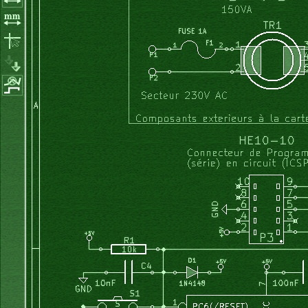
  accelere       : 
boolean
;
char
 Labels_numeros
[
16
]
[
8
+
1
]
=
{
"STOP"
, 
"eau"
, 
"lavage"
,
  purge          : 
boolean
;
"rincage1"
, 
"vidange"
, 
"eau"
,  
"rincage2"
, 
"vidange"
  temps_purge    : 
word
;   
// compteur en secondes
"rincage3"
, 
"vidange"
, 
"eau"
, 
"rincage4"
, 
"essorage"
}
;
  tps_purge_max  : 
word
;
  timeOUT_purge  : 
boolean
;
/*
  temps_defoul   : 
word
;
RAPPEL variables avr-gcc (vérifiable avec le .map)
  tps_deffou_max : 
word
;
  TimeOUT_defoul : 
boolean
;
char					1   -128 .. 127 ou caractères
unsigned char	1  	0 .. 255 (equiv à byte du pascal)
  temps_total    : 
byte
;   
// compteur en minutes
uint8_t				1	(c'est la même chose que l'affreux 'uns
  num_requis     : 
byte
;
char toto[n]	n
  remplissage    : 
boolean
;
int						2  	-32768 .. 32767	
int16_t				2	idem 'int'
  chauffage      : 
boolean
;
short int			2  	pareil que int (?)
  chauffe_enable : 
boolean
;
unsigned int	2	0 .. 65535
  brassage       : 
boolean
;
uint16_t			2	idem 'unsigned int'
long int			4   -2 147 483 648 à 2 147 483 647
  defoulage      : 
boolean
;
int32_t				4	32 bits	;	idem long int
long long int	8	
  vidange        : 
boolean
;
unsigned long int	4	32 bits	;	0 .. 4 294 967 295  (4,2
  sens_enable    : 
boolean
; 
// permet ou bloque le changem
uint32_t			4	32 bits	;	idem 'unsigned long int'
  TimeOUT_sens   : 
boolean
;
float					4
  vert           : 
boolean
;
double				4	// (oui, 32 bits, et pas 8octets (64bi
  Temperat_max   : float;   
// temperature de lavage
  prog1          : Tprog;
La déclaration  char JOUR[7][9];
  numero         : 
byte
;
réserve l'espace en mémoire pour 7 mots contenant 9 caract
  a_choisir      : 
boolean
;
*/
{---------------------------------------------------------
{functions }
//types	
procedure
 init_ports;  
// ports perso
// 0 = entree, 1=sortie
enum
 Prg 
{
 couleur 
=
0
, blanc, laine, froid, rapide, tes
begin
  portA:= %00000000;
// variables en RAM  