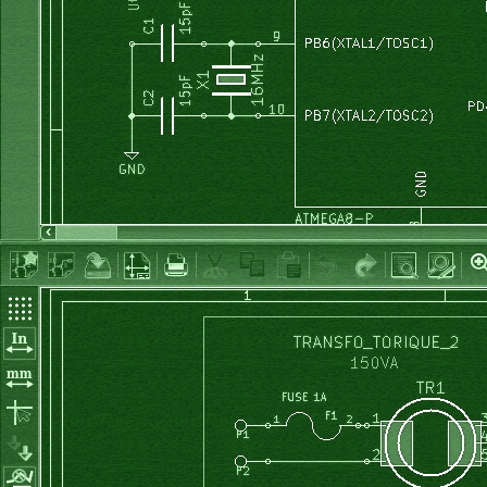
	lcd_gotoxy
(
0
,
3
)
;
  relais1_off;
	lcd_puts
(
" "
)
;	
  relais2_off;
}
  EV2_off;
  Pompe_off;
  OCR2:= 
140
; 
// [10..162] retard a la commutation du tria
void
 relais1_on
(
void
)
  compteur1:= 
0
;
{
  Temperat_max:= 
20
;  
// en degres �C
	PORTA |
=
 0b00000100;
end
;
	relais1 
=
true
;
	lcd_gotoxy
(
0
,
3
)
;
	lcd_puts
(
">"
)
;	
procedure
 eteint_toutes_LED;
}
begin
  portA:= portA or  %00001000; 
// RAZ des deux CD4017  (et
  udelay
(
1
)
;
  portA:= portA 
and
 %11110111;
void
 relais2_on
(
void
)
  udelay
(
1
)
;
{
end
;
	PORTB |
=
 0b00000100;
	relais2 
=
true
;
	lcd_gotoxy
(
0
,
3
)
;
procedure
 allume_LED
(
num : 
byte
)
; 
//  n in [0..17]
	lcd_puts
(
"<"
)
;	
var
}
  n              : 
byte
;
begin
  portA:= portA or  %00001000; 
// RAZ des deux CD4017  (et
  udelay
(
1
)
;
void
 EV2_on
(
void
)
// commande électrovanne2. //(on peut en
  portA:= portA 
and
 %11110111;
{
  udelay
(
1
)
;
	PORTA |
=
 0b00000010;
  inc
(
num
)
;
	EV2 
=
true
;
	temps_EV2 
=
0
;
if
 num 
in
[
1
..
18
]
then
	lcd_gotoxy
(
5
,
3
)
;
if
 num < 
10
then
	lcd_puts
(
"EV"
)
;	
for
 n:= 
1
to
 num 
do
	lcd_gotoxy
(
7
,
3
)
;
        portA:= portA or  %00010000; 
// CLK du premier CD4
	lcd_puts
(
"2"
)
;		
        udelay
(
1
)
;
}
        portA:= portA 
and
 %11101111;
        udelay
(
1
)
;
      endfor;
void
 EV2_off
(
void
)