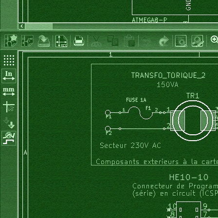
procedure
 relais1_off;
begin
  portA:= portA 
and
 %11111011;
  relais1:= 
false
;
  LCDxy
(
0
, 
3
)
;
void
 init_ports
(
void
)
// ports perso 	DDRx 0=entr
Write
(
LCDout, 
' '
)
;
{
end
;
	PORTA 
=
 0b00000000;
	DDRA 
=
  0b01111111;     
// portA[7] = entree Thermistanc
procedure
 relais2_on;
	PORTB 
=
 0b00000000;
begin
	DDRB  
=
 0b11111101;     
// portB[1] = T1 = entree (pour 
  portB:= portB or %00000100;
  relais2:= 
true
;
	DDRC  
=
 0b01111111;		
// PC7 en entree (IR)	
  LCDxy
(
0
, 
3
)
;
Write
(
LCDout, 
'<'
)
;
	PORTD 
=
 0b10100011;     
// les 1 sur les pins en entrees
end
;
	DDRD |
=
 0b10011000;     
// portD[6] en entree (ICP perio
	SFIOR 
&=
  0b11111011; 
// p:50 (bit PUD du SFIOR)
procedure
 relais2_off;
begin
}
  portB:= portB 
and
 %11111011;
  relais2:= 
false
;
  LCDxy
(
0
, 
3
)
;
Write
(
LCDout, 
' '
)
;
end
;
void
 InitINTs
(
void
)
{
procedure
 EV2_on; 
// commande electrovanne2. //(on peut en
/* 
begin
TIMER0 ---------------------------------------------------
  portA:= portA or %00000010;
utilise comme base de temps 1ms (et 1s)		
  EV2:= 
true
;
*/
  temps_EV2:= 
0
;
	TCCR0  |
=
 0b01001000;	
// Timer0 en mode CTC (Clear Timer
  LCDxy
(
5
, 
3
)
;
//voir p:74 et 80
Write
(
LCDout, 
'EV'
)
;
	TCCR0  |
=
 0b00000011;	
// Time
  LCDxy
(
7
, 
3
)
;
	TIMSK  |
=
 0b00000010;	
Write
(
LCDout, 
'2'
)
;
	OCR0 
=
250
;				
// Timer0 freq = 16MHz/64/250= 1kHz (T
end
;