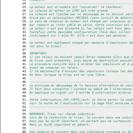
----------------------------------------------------------
  ADCchans       = 
[
8
]
, iData; 
{use only 1 Channel, ADC7}
Le moteur est un modèle dit "universel" (à charbons)
  ADCpresc       = 
128
;
La vitesse du moteur en 220V est très grande
La vitesse est limitée par un decoupage de la tension sect
  Define_usr
drivé par un optocoupleur MOC3023 (sans circuit de detecti
  bouton_inc_h   = %00100000;
Le sens de rotation du moteur est changé par inversion du 
par rapport au rotor cablé en série. Cette inversion est o
Le moteur n'est pas alimenté si les relais sont tous deux 
Implementation
Toutefois cette deuxième configuration (tous deux collés) 
inutilement sur l'alim 5V. Elle n'est donc pas permise.
//========================================================
{$IDATA}
Le moteur est également stoppé par absence d'impulsions de
(et donc le triac)
type
  Tprog          = 
(
couleur, blanc, laine, froid, rapide, 
IMPORTANT:
1) Les relais ne doivent jamais êtres commutés alors que d
const
du triac sont présentes, sous peine de destruction possibl
  version        : 
string
    = 
'3.12'
;
La procedure consiste donc à arrêter les impulsions et à a
//  icone_anime    : string    = '|/-\';
avant de commuter un relais.
  Labels_numeros : 
array
[
1
..
15
]
of
string
[
8
]
 = 
(
'eau'
, 
'l
2) Je déconseille d'envoyer des impulsions lorsque les deu
'rincage1'
, 
'vidange'
, 
'eau'
,  
'rincage2'
, 
'vidange'
, 
'e
et donc lorsque le triac est en roue libre.
'rincage3'
, 
'vidange'
, 
'eau'
, 
'rincage4'
, 
'essorage'
)
;
----------------------------------------------------------
  OCRmin_ESS     : 
byte
      = 
60
;  
// vitesse la plus rap
Le principe du découpage de la tension alternative du sect
  OCRmin_purge   : 
byte
      = 
80
;
Il faut donc connaître l'instant du début de l'alternance:
  OCRmin_LAV     : 
byte
      = 
75
;  
// 95
On applique ce signal sur l'entrée d'interruption externe 
  OCRmax_ESS     : 
byte
      = 
130
;
Cette interruption ISR (INT0_vect) va faire partir le comp
  OCRmax_purge   : 
byte
      = 
130
;
voir la suite de l'explication sur la page html associee a
  OCRmax_LAV     : 
byte
      = 
130
;
----------------------------------------------------------
  OCRmax         : 
byte
      = 
130
; 
// vitesse la plus len
// attention 162 est la limite au dela de laquelle on reta
REMARQUE: Triac sur charge inductive:
// compte tenu de mon schema
Lors de la conduction du triac, le courant dans une induct
Donc pas de di/dt important, et partant pas de surtension 
  P_cons_lav     : 
word
      = 
1500
; 
// 2000
Mais un dv/dt important et gênant.
//  P_cons_defoul  : word      = 4000;
  P_cons_purge   : 
word
      = 
300
;   
// 300
Une coupure du courant dans une inductance provoque un di/