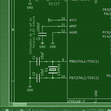
  DDRA:=  %01111111;            
// portA[7] = entree Therm
int
 Prg 
=
 froid;
	uint8_t		rxAdr;
  portB:= %00000000;
 	uint8_t		rxCmd;
  DDRB:=  %11111101;            
// portB[1] = T1 = entree 
 	uint8_t		adr1;
 	uint8_t		cmd1;
  DDRC:= DDRC 
and
 %01111111;
 	uint8_t		rxAdr_IR;
 	uint8_t		rxCmd_IR; 
  portD       := %10100011;     
// les 1 sur les pins en e
 	uint8_t		bit_bascul_IR;	
// BOOLEAN
  DDRD:= DDRD or %10011000;     
// portD[6] en entree (ICP
 	uint8_t		octet_IR;		
//octet recu par le recepteur IR
 	uint8_t		bitsix;
  SFIOR:= SFIOR  
and
 %11111011; 
// p:50 (bit PUD du SFIOR)
 	uint8_t		memo_bitsix;
// (the Pull-up Disable � PUD bit in SFIOR disables the pu
 	uint8_t		nouveau; 	
// BOOLEAN		// pour l'anti reb
end
;
 	uint8_t		stop; 		
// BOOLEAN
	uint8_t 	stop_imps;   	
// boolean     // force le bloca
	uint8_t 	memo_stop_imps; 
// boolean
procedure
 interroge_IR;
	uint16_t	nb_ms2;
begin
int
  		compteur1;
if
 RecvRC5
(
rxAdr, rxCmd
)
then
// interroge IR
	uint8_t 	ti;
    adr1:= 
integer
(
rxAdr
)
;
    cmd1:= 
{%00111111 and}
integer
(
rxCmd
)
;
	uint16_t 	periode;
    octet_IR:= 
byte
(
cmd1
)
;  
// le bit6 (=64 decimal) est=1
float
 		OCR2_real;
    memobitsix:= bitsix;
char
 		str12
[
12
+
1
]
;
    bitsix:= octet_IR 
and
 %01000000;
if
 bitsix <> memobitsix 
then
	uint16_t 	acqui_ADC;
      nouveau:= 
true
;
float
 		T;		
// temperature
else
 nouveau:= 
false
;
	uint8_t 	pos_bt;
    endif;
    octet_IR:= octet_IR 
and
 %00111111; 
// on supprime l'in
	uint8_t 	pause;   	
//boolean
//    portx:= portx or ......;  // allume LED
	uint8_t 	relais1; 	
// boolean
else
	uint8_t 	relais2; 	
// boolean
    octet_IR:= $FF;
	uint8_t 	EV1;     	
// boolean     // électrovanne 1 (ad
//    portx:= portx and %......;  // eteint LED
	uint8_t 	EV2;     	
// boolean     // électrovanne 2 (ad
  endif;
	uint8_t 	pompe;   	
// boolean
if
 nouveau = 
false
then
 octet_IR:= $FF; endif; 
// pas de r
	uint8_t 	memo_pompe;	
// boolean
end
;
	uint8_t 	NIV1;    	
// boolean     // pressostat
	uint8_t 	NIV2;    	
// boolean     // pressostat
char
			TXTniv
[
2
+
1
]
;
procedure
 InitINTs;