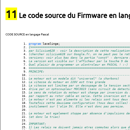
11
Le code source du Firmware en lang
CODE SOURCE en langage Pascal
program
 lavelinge;
{=========================================================
par Silicium628 - voir la description de cette realisation
(chercher silicium628 sur Google.fr, on ne peut pas le rat
versions: voir plus bas dans la partie "const" - derniere 
La version est visible sur l'afficheur par la touche 9 de 
Quel plaisir de programmer un uControleur en PASCAL ! :-)
==========================================================
PRINCIPE:
----------------------------------------------------------
Le moteur est un modele dit "universel" (a charbons)
La vitesse du moteur en 220V est tres grande
La vitesse est limitee par un decoupage de la tension sect
drive par un optocoupleur MOC3023 (sans circuit de detecti
Le sens de rotation du moteur est change par inversion du 
par rapport au rotor cable en serie. Cette inversion est o
Le moteur n'est pas alimente si les relais sont tous deux 
Toutefois cette deuxieme configuration (tous deux colles) 
inutilement sur l'alim 5V. Elle n'est donc pas permise.
Le moteur est egalement stoppe par absence d'impulsions de
(et donc le triac)
IMPORTANT:
1) Les relais ne doivent jamais etres commutes alors que d