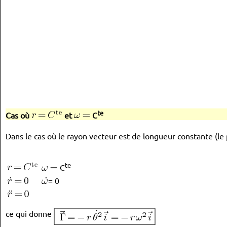
te
Cas où
et
C
Dans le cas où le rayon vecteur est de longueur constante (le p
te
C
= 0
ce qui donne