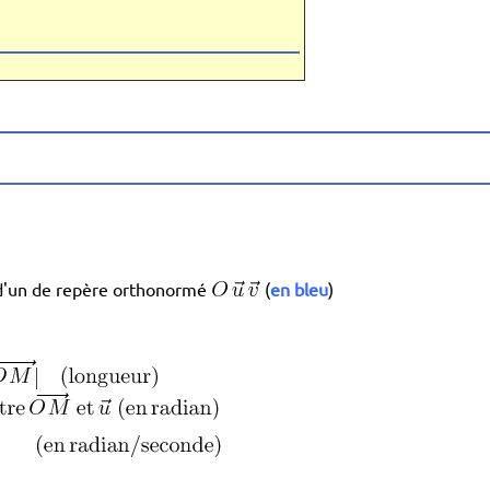
i d'un de repère orthonormé
(
en bleu
)