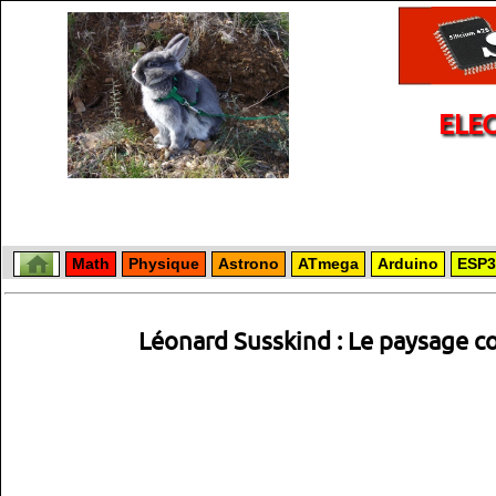
ELE
Math
Physique
Astrono
ATmega
Arduino
ESP3
Léonard Susskind : Le paysage 