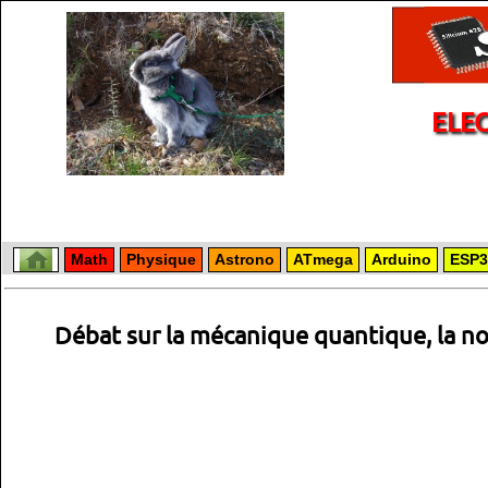
ELE
Math
Physique
Astrono
ATmega
Arduino
ESP3
Débat sur la mécanique quantique, la no