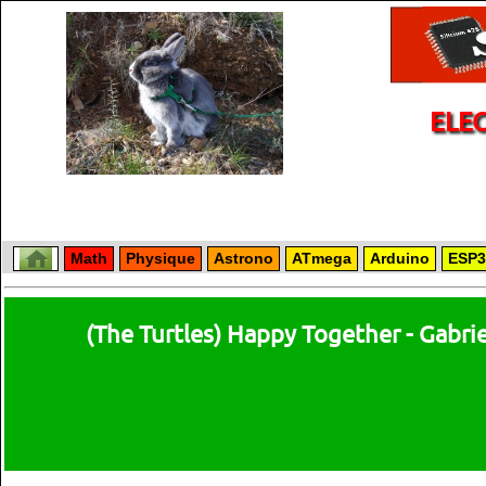
ELE
Math
Physique
Astrono
ATmega
Arduino
ESP3
(The Turtles) Happy Together - Gabri