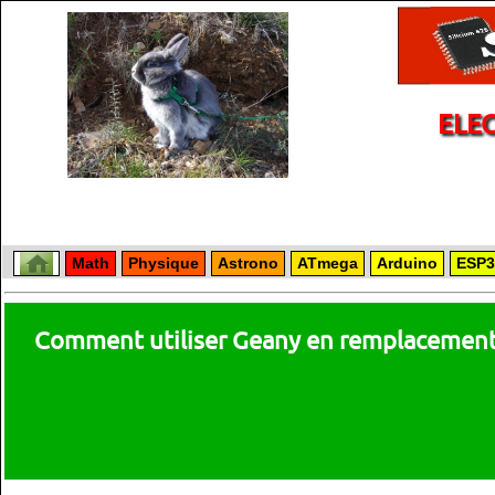
ELE
Math
Physique
Astrono
ATmega
Arduino
ESP3
Comment utiliser Geany en remplacement 