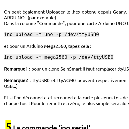
On peut également Uploader le .hex obtenu depuis Geany. I
ARDUINO" (par exemple).
Dans la colonne "Commande", pour une carte Arduino UNO ta
ino upload -m uno -p /dev/ttyUSB0
et pour un Arduino Mega2560, tapez cela :
ino upload -m mega2560 -p /dev/ttyUSB0
Remarque1
: pour un clone SainSmart il faut remplacer ttyUS
Remarque2
: ttyUSB0 et ttyACM0 peuvent respectivement êtr
USB...)
Et si l'on déconnecte et reconnecte la carte plusieurs fois d
chaque fois ! Pour le remettre à zéro, le plus simple sera alor
5
La commande 'ino serial'